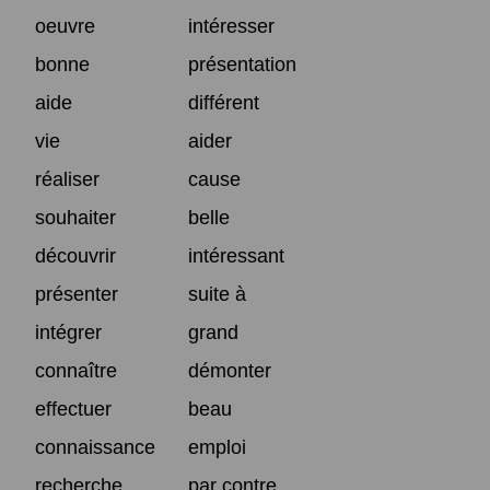
oeuvre
intéresser
bonne
présentation
aide
différent
vie
aider
réaliser
cause
souhaiter
belle
découvrir
intéressant
présenter
suite à
intégrer
grand
connaître
démonter
effectuer
beau
connaissance
emploi
recherche
par contre