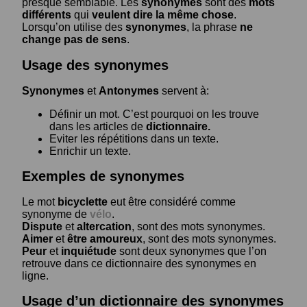
presque semblable. Les
synonymes
sont des
mots
différents
qui
veulent dire la même chose
.
Lorsqu’on utilise des
synonymes
, la phrase
ne
change pas de sens
.
Usage des synonymes
Synonymes
et
Antonymes
servent à:
Définir un mot. C’est pourquoi on les trouve
dans les articles de
dictionnaire.
Eviter les répétitions dans un texte.
Enrichir un texte.
Exemples de synonymes
Le mot
bicyclette
eut être considéré comme
synonyme de
vélo
.
Dispute
et
altercation
, sont des mots synonymes.
Aimer
et
être amoureux
, sont des mots synonymes.
Peur
et
inquiétude
sont deux synonymes que l’on
retrouve dans ce dictionnaire des synonymes en
ligne.
Usage d’un dictionnaire des synonymes