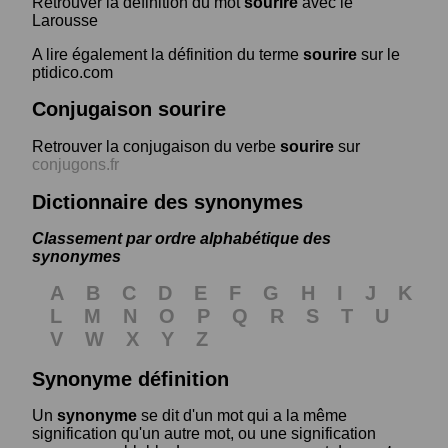
Retrouver la définition du mot
sourire
avec le
Larousse
A lire également la définition du terme
sourire
sur le
ptidico.com
Conjugaison sourire
Retrouver la conjugaison du verbe
sourire
sur
conjugons.fr
Dictionnaire des synonymes
Classement par ordre alphabétique des
synonymes
A
B
C
D
E
F
G
H
I
J
K
L
M
N
O
P
Q
R
S
T
U
V
W
X
Y
Z
Synonyme définition
Un
synonyme
se dit d'un mot qui a la même
signification qu'un autre mot, ou une signification