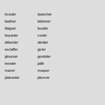
écouler
épancher
badiner
bidonner
blaguer
bouder
boyauter
couler
déborder
dérider
esclaffer
gicler
glousser
gondoler
inonder
jaillir
marrer
moquer
plaisanter
pleuvoir