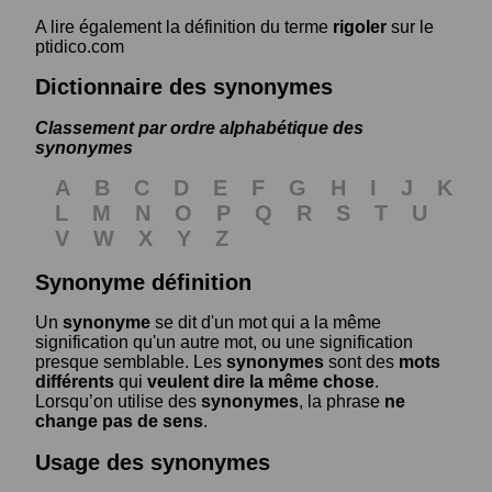
A lire également la définition du terme
rigoler
sur le
ptidico.com
Dictionnaire des synonymes
Classement par ordre alphabétique des
synonymes
A
B
C
D
E
F
G
H
I
J
K
L
M
N
O
P
Q
R
S
T
U
V
W
X
Y
Z
Synonyme définition
Un
synonyme
se dit d'un mot qui a la même
signification qu'un autre mot, ou une signification
presque semblable. Les
synonymes
sont des
mots
différents
qui
veulent dire la même chose
.
Lorsqu’on utilise des
synonymes
, la phrase
ne
change pas de sens
.
Usage des synonymes