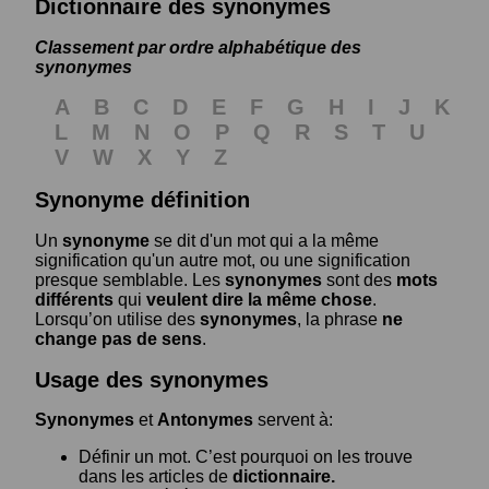
Dictionnaire des synonymes
Classement par ordre alphabétique des
synonymes
A
B
C
D
E
F
G
H
I
J
K
L
M
N
O
P
Q
R
S
T
U
V
W
X
Y
Z
Synonyme définition
Un
synonyme
se dit d'un mot qui a la même
signification qu'un autre mot, ou une signification
presque semblable. Les
synonymes
sont des
mots
différents
qui
veulent dire la même chose
.
Lorsqu’on utilise des
synonymes
, la phrase
ne
change pas de sens
.
Usage des synonymes
Synonymes
et
Antonymes
servent à:
Définir un mot. C’est pourquoi on les trouve
dans les articles de
dictionnaire.