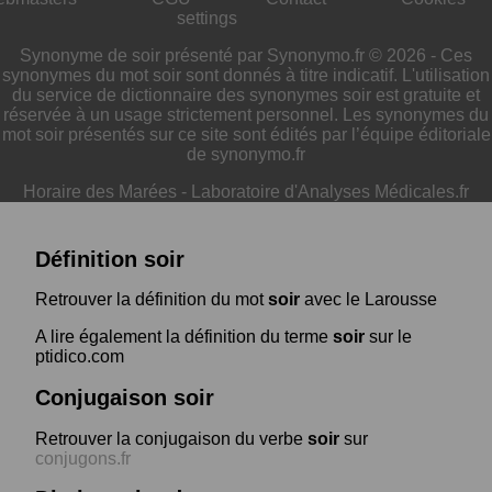
settings
Synonyme de soir présenté par Synonymo.fr © 2026 - Ces
synonymes du mot soir sont donnés à titre indicatif. L'utilisation
du service de dictionnaire des synonymes soir est gratuite et
réservée à un usage strictement personnel. Les synonymes du
mot soir présentés sur ce site sont édités par l’équipe éditoriale
de synonymo.fr
Horaire des Marées
-
Laboratoire d'Analyses Médicales.fr
Définition soir
Retrouver la définition du mot
soir
avec le Larousse
A lire également la définition du terme
soir
sur le
ptidico.com
Conjugaison soir
Retrouver la conjugaison du verbe
soir
sur
conjugons.fr