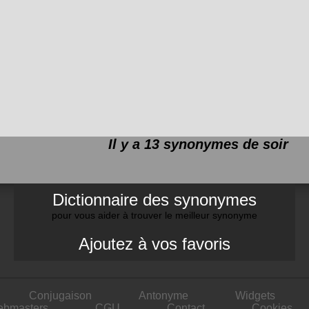
Il y a 13 synonymes de
soir
Dictionnaire des synonymes
pour vous aider à trouver le meilleur synonyme
Ajoutez à vos favoris
Conjugaison
Antonyme
Widgets
ebmasters
CGU
Contact
Cookies