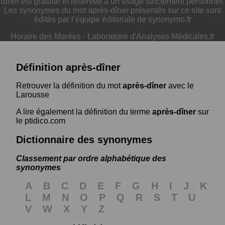
dîner est gratuite et réservée à un usage strictement personnel.
Les synonymes du mot après-dîner présentés sur ce site sont
édités par l’équipe éditoriale de synonymo.fr
Horaire des Marées
-
Laboratoire d'Analyses Médicales.fr
Définition après-dîner
Retrouver la définition du mot
après-dîner
avec le
Larousse
A lire également la définition du terme
après-dîner
sur
le ptidico.com
Dictionnaire des synonymes
Classement par ordre alphabétique des
synonymes
A
B
C
D
E
F
G
H
I
J
K
L
M
N
O
P
Q
R
S
T
U
V
W
X
Y
Z