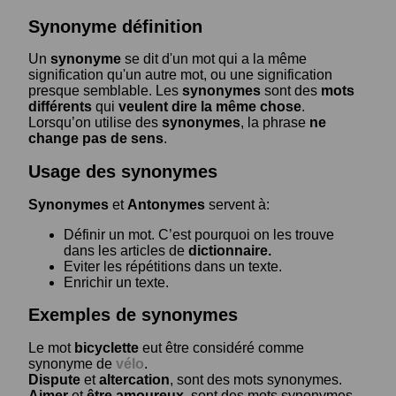
Synonyme définition
Un
synonyme
se dit d'un mot qui a la même
signification qu'un autre mot, ou une signification
presque semblable. Les
synonymes
sont des
mots
différents
qui
veulent dire la même chose
.
Lorsqu’on utilise des
synonymes
, la phrase
ne
change pas de sens
.
Usage des synonymes
Synonymes
et
Antonymes
servent à:
Définir un mot. C’est pourquoi on les trouve
dans les articles de
dictionnaire.
Eviter les répétitions dans un texte.
Enrichir un texte.
Exemples de synonymes
Le mot
bicyclette
eut être considéré comme
synonyme de
vélo
.
Dispute
et
altercation
, sont des mots synonymes.
Aimer
et
être amoureux
, sont des mots synonymes.