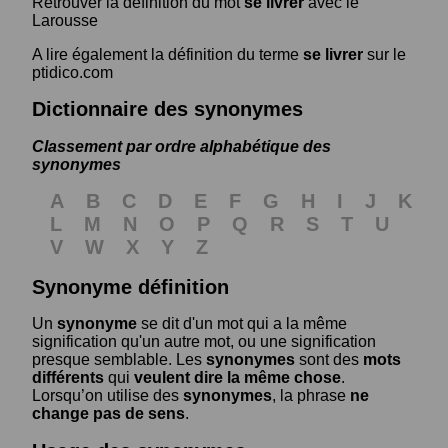
Retrouver la définition du mot
se livrer
avec le
Larousse
A lire également la définition du terme
se livrer
sur le
ptidico.com
Dictionnaire des synonymes
Classement par ordre alphabétique des
synonymes
A
B
C
D
E
F
G
H
I
J
K
L
M
N
O
P
Q
R
S
T
U
V
W
X
Y
Z
Synonyme définition
Un
synonyme
se dit d'un mot qui a la même
signification qu'un autre mot, ou une signification
presque semblable. Les
synonymes
sont des
mots
différents
qui
veulent dire la même chose
.
Lorsqu’on utilise des
synonymes
, la phrase
ne
change pas de sens
.