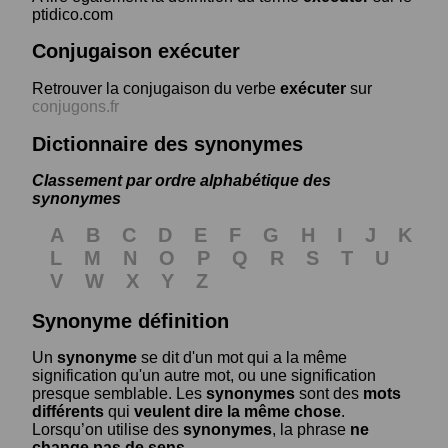
ptidico.com
Conjugaison exécuter
Retrouver la conjugaison du verbe
exécuter
sur
conjugons.fr
Dictionnaire des synonymes
Classement par ordre alphabétique des
synonymes
A
B
C
D
E
F
G
H
I
J
K
L
M
N
O
P
Q
R
S
T
U
V
W
X
Y
Z
Synonyme définition
Un
synonyme
se dit d'un mot qui a la même
signification qu'un autre mot, ou une signification
presque semblable. Les
synonymes
sont des
mots
différents
qui
veulent dire la même chose
.
Lorsqu’on utilise des
synonymes
, la phrase
ne
change pas de sens
.