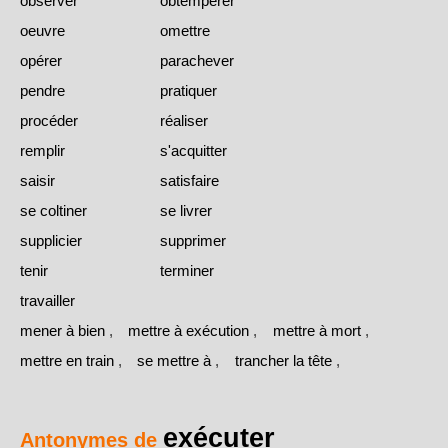
observer
obtempérer
oeuvre
omettre
opérer
parachever
pendre
pratiquer
procéder
réaliser
remplir
s'acquitter
saisir
satisfaire
se coltiner
se livrer
supplicier
supprimer
tenir
terminer
travailler
mener à bien
,
mettre à exécution
,
mettre à mort
,
mettre en train
,
se mettre à
,
trancher la tête
,
exécuter
Antonymes de