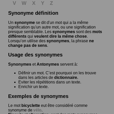
V
W
X
Y
Z
Synonyme définition
Un
synonyme
se dit d'un mot qui a la même
signification qu'un autre mot, ou une signification
presque semblable. Les
synonymes
sont des
mots
différents
qui
veulent dire la même chose
.
Lorsqu’on utilise des
synonymes
, la phrase
ne
change pas de sens
.
Usage des synonymes
Synonymes
et
Antonymes
servent à:
Définir un mot. C’est pourquoi on les trouve
dans les articles de
dictionnaire.
Eviter les répétitions dans un texte.
Enrichir un texte.
Exemples de synonymes
Le mot
bicyclette
eut être considéré comme
synonyme de
vélo
.