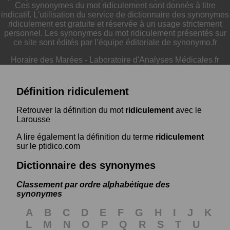
Ces synonymes du mot ridiculement sont donnés à titre
indicatif. L'utilisation du service de dictionnaire des synonymes
ridiculement est gratuite et réservée à un usage strictement
personnel. Les synonymes du mot ridiculement présentés sur
ce site sont édités par l’équipe éditoriale de synonymo.fr
Horaire des Marées
-
Laboratoire d'Analyses Médicales.fr
Définition ridiculement
Retrouver la définition du mot
ridiculement
avec le
Larousse
A lire également la définition du terme
ridiculement
sur le ptidico.com
Dictionnaire des synonymes
Classement par ordre alphabétique des
synonymes
A
B
C
D
E
F
G
H
I
J
K
L
M
N
O
P
Q
R
S
T
U