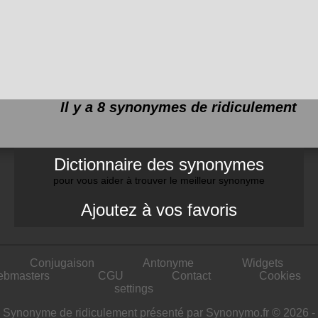
Il y a 8 synonymes de
ridiculement
Dictionnaire des synonymes
pour vous aider à trouver le meilleur synonyme
Ajoutez à vos favoris
Conjugaison
Antonyme
Widgets
ebmasters
CGU
Contact
Cookies
settings
Synonyme de ridiculement présenté par Synonymo.fr © 2026 -