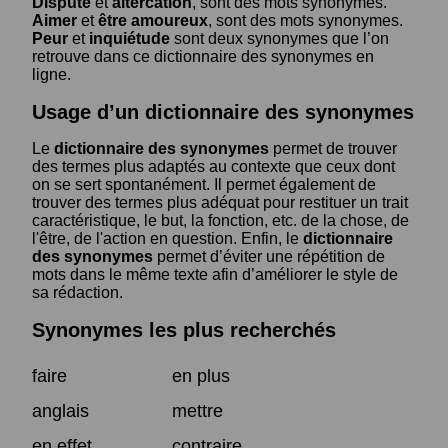
Dispute
et
altercation
, sont des mots synonymes.
Aimer
et
être amoureux
, sont des mots synonymes.
Peur
et
inquiétude
sont deux synonymes que l’on
retrouve dans ce dictionnaire des synonymes en
ligne.
Usage d’un dictionnaire des synonymes
Le
dictionnaire des synonymes
permet de trouver
des termes plus adaptés au contexte que ceux dont
on se sert spontanément. Il permet également de
trouver des termes plus adéquat pour restituer un trait
caractéristique, le but, la fonction, etc. de la chose, de
l'être, de l'action en question. Enfin, le
dictionnaire
des synonymes
permet d’éviter une répétition de
mots dans le même texte afin d’améliorer le style de
sa rédaction.
Synonymes les plus recherchés
faire
en plus
anglais
mettre
en effet
contraire