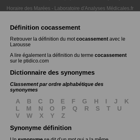
Horaire des Marées
-
Laboratoire d'Analyses Médicales.fr
Définition cocassement
Retrouver la définition du mot
cocassement
avec le
Larousse
A lire également la définition du terme
cocassement
sur le ptidico.com
Dictionnaire des synonymes
Classement par ordre alphabétique des
synonymes
A
B
C
D
E
F
G
H
I
J
K
L
M
N
O
P
Q
R
S
T
U
V
W
X
Y
Z
Synonyme définition
Un
synonyme
se dit d'un mot qui a la même