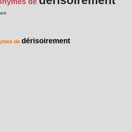
dérisoirement
onymes de
ment
dérisoirement
ymes de