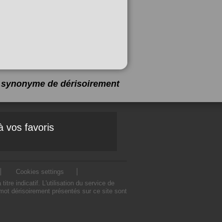
 1 synonyme de
dérisoirement
à vos favoris
Cookies settings
 indicatif. L'utilisation du service de
ot dérisoirement présentés sur ce site sont