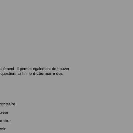
anément. Il permet également de trouver
n question. Enfin, le
dictionnaire des
contraire
créer
amour
voir