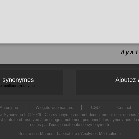
Il y a
es synonymes
Ajoutez 
 le meilleur synonyme
Antonyme
Widgets webmasters
CGU
Contact
 Synonymo.fr © 2026 - Ces synonymes du mot dérisoirement sont donnés à titre
st gratuite et réservée à un usage strictement personnel. Les synonymes du m
édités par l’équipe éditoriale de synonymo.fr
Horaire des Marées
-
Laboratoire d'Analyses Médicales.fr