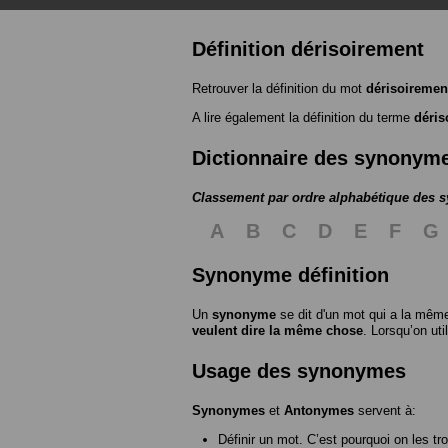
Définition dérisoirement
Retrouver la définition du mot
dérisoiremen
A lire également la définition du terme
déris
Dictionnaire des synonym
Classement par ordre alphabétique des
A
B
C
D
E
F
G
Synonyme définition
Un
synonyme
se dit d'un mot qui a la même
veulent dire la même chose
. Lorsqu’on ut
Usage des synonymes
Synonymes
et
Antonymes
servent à:
Définir un mot. C’est pourquoi on les tr