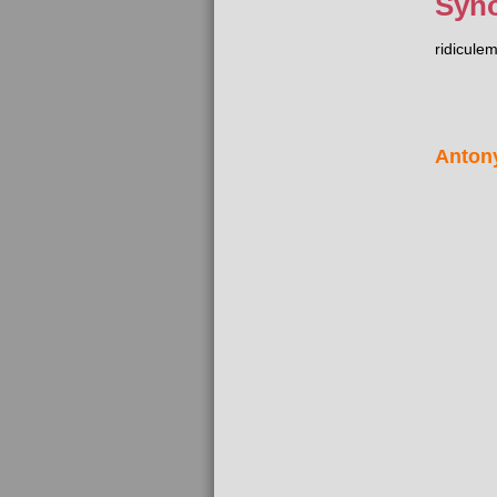
Syn
ridicule
Anton