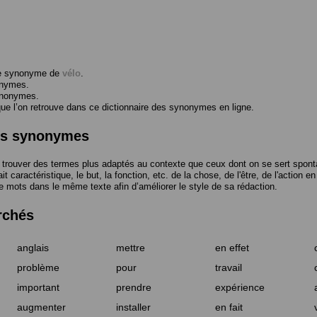
me synonyme de
vélo
.
onymes.
ynonymes.
 l’on retrouve dans ce dictionnaire des synonymes en ligne.
des synonymes
trouver des termes plus adaptés au contexte que ceux dont on se sert spont
t caractéristique, le but, la fonction, etc. de la chose, de l'être, de l'action e
e mots dans le même texte afin d’améliorer le style de sa rédaction.
rchés
anglais
mettre
en effet
problème
pour
travail
important
prendre
expérience
augmenter
installer
en fait