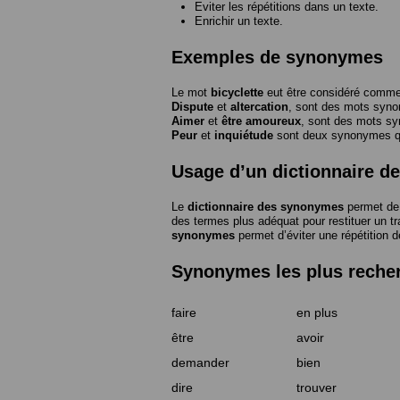
Eviter les répétitions dans un texte.
Enrichir un texte.
Exemples de synonymes
Le mot
bicyclette
eut être considéré com
Dispute
et
altercation
, sont des mots syn
Aimer
et
être amoureux
, sont des mots s
Peur
et
inquiétude
sont deux synonymes que
Usage d’un dictionnaire 
Le
dictionnaire des synonymes
permet de 
des termes plus adéquat pour restituer un trai
synonymes
permet d’éviter une répétition d
Synonymes les plus reche
faire
en plus
être
avoir
demander
bien
dire
trouver