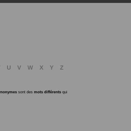
T
U
V
W
X
Y
Z
ynonymes
sont des
mots différents
qui