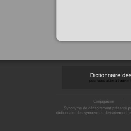
Dictionnaire d
pour vous aider à trouver
Conjugaison
Synonyme de dérisoirement présenté par
dictionnaire des synonymes dérisoirement e