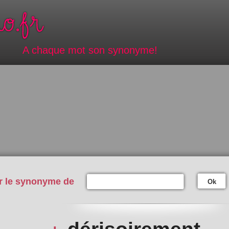
A chaque mot son synonyme!
r le synonyme de
Ok