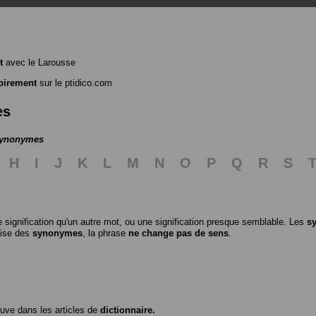
t
avec le Larousse
oirement
sur le ptidico.com
es
 synonymes
H
I
J
K
L
M
N
O
P
Q
R
S
 signification qu'un autre mot, ou une signification presque semblable. Les
s
ilise des
synonymes
, la phrase
ne change pas de sens
.
ouve dans les articles de
dictionnaire.