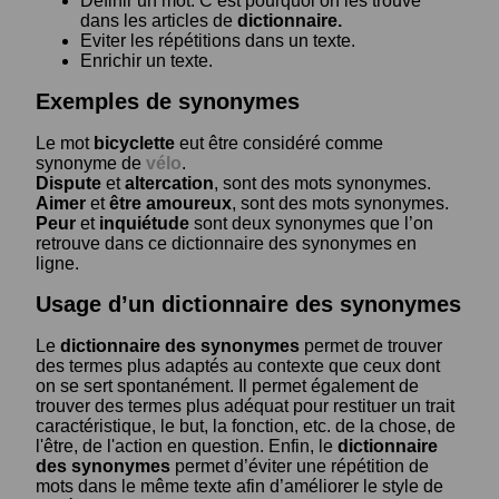
Définir un mot. C’est pourquoi on les trouve
dans les articles de
dictionnaire.
Eviter les répétitions dans un texte.
Enrichir un texte.
Exemples de synonymes
Le mot
bicyclette
eut être considéré comme
synonyme de
vélo
.
Dispute
et
altercation
, sont des mots synonymes.
Aimer
et
être amoureux
, sont des mots synonymes.
Peur
et
inquiétude
sont deux synonymes que l’on
retrouve dans ce dictionnaire des synonymes en
ligne.
Usage d’un dictionnaire des synonymes
Le
dictionnaire des synonymes
permet de trouver
des termes plus adaptés au contexte que ceux dont
on se sert spontanément. Il permet également de
trouver des termes plus adéquat pour restituer un trait
caractéristique, le but, la fonction, etc. de la chose, de
l'être, de l'action en question. Enfin, le
dictionnaire
des synonymes
permet d’éviter une répétition de
mots dans le même texte afin d’améliorer le style de