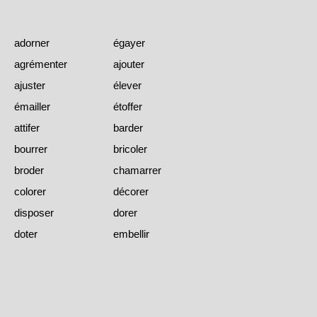
adorner
égayer
agrémenter
ajouter
ajuster
élever
émailler
étoffer
attifer
barder
bourrer
bricoler
broder
chamarrer
colorer
décorer
disposer
dorer
doter
embellir