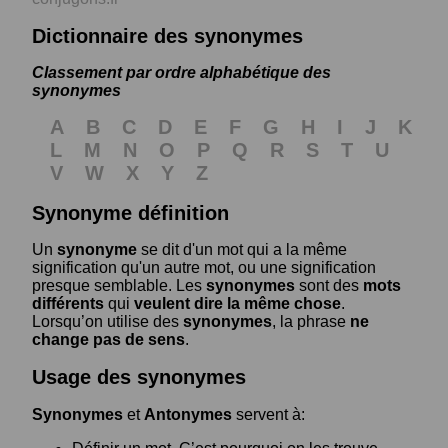
Dictionnaire des synonymes
Classement par ordre alphabétique des
synonymes
A
B
C
D
E
F
G
H
I
J
K
L
M
N
O
P
Q
R
S
T
U
V
W
X
Y
Z
Synonyme définition
Un
synonyme
se dit d'un mot qui a la même
signification qu'un autre mot, ou une signification
presque semblable. Les
synonymes
sont des
mots
différents
qui
veulent dire la même chose
.
Lorsqu’on utilise des
synonymes
, la phrase
ne
change pas de sens
.
Usage des synonymes
Synonymes
et
Antonymes
servent à: