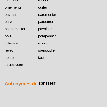
incruster
meubler
ornementer
ourler
ouvrager
parementer
parer
parsemer
passementer
pavoiser
polir
pomponner
rehausser
relever
revêtir
saupoudrer
semer
tapisser
tarabiscoter
orner
Antonymes de