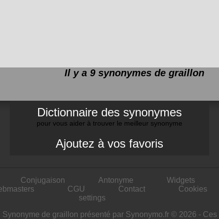
Il y a 9 synonymes de
graillon
Dictionnaire des synonymes
pour vous aider à trouver le meilleur synonyme
Ajoutez à vos favoris
Conjugaison
Antonyme
Widgets
ebmasters
CGU
Contact
Cookies
settings
Synonyme de graillon présenté par Synonymo.fr © 2026 - Ces