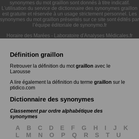
synonymes du mot graillon sont donnés à titre indicatif.
L'utilisation du service de dictionnaire des synonymes graillon
est gratuite et réservée à un usage strictement personnel. Les
synonymes du mot graillon présentés sur ce site sont édités par
l’équipe éditoriale de synonymo.fr
Horaire des Marées
-
Laboratoire d'Analyses Médicales.fr
Définition graillon
Retrouver la définition du mot
graillon
avec le
Larousse
A lire également la définition du terme
graillon
sur le
ptidico.com
Dictionnaire des synonymes
Classement par ordre alphabétique des
synonymes
A
B
C
D
E
F
G
H
I
J
K
L
M
N
O
P
Q
R
S
T
U