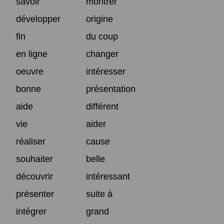
savoir
montrer
développer
origine
fin
du coup
en ligne
changer
oeuvre
intéresser
bonne
présentation
aide
différent
vie
aider
réaliser
cause
souhaiter
belle
découvrir
intéressant
présenter
suite à
intégrer
grand