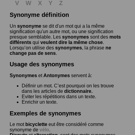
V
W
X
Y
Z
Synonyme définition
Un
synonyme
se dit d'un mot qui a la même
signification qu'un autre mot, ou une signification
presque semblable. Les
synonymes
sont des
mots
différents
qui
veulent dire la même chose
.
Lorsqu’on utilise des
synonymes
, la phrase
ne
change pas de sens
.
Usage des synonymes
Synonymes
et
Antonymes
servent à:
Définir un mot. C’est pourquoi on les trouve
dans les articles de
dictionnaire.
Eviter les répétitions dans un texte.
Enrichir un texte.
Exemples de synonymes
Le mot
bicyclette
eut être considéré comme
synonyme de
vélo
.