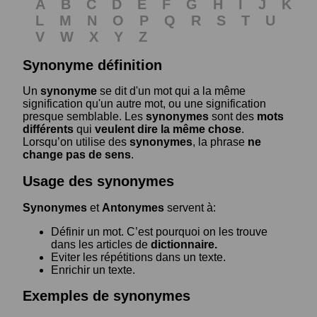
A
B
C
D
E
F
G
H
I
J
K
L
M
N
O
P
Q
R
S
T
U
V
W
X
Y
Z
Synonyme définition
Un
synonyme
se dit d'un mot qui a la même
signification qu'un autre mot, ou une signification
presque semblable. Les
synonymes
sont des
mots
différents
qui
veulent dire la même chose
.
Lorsqu’on utilise des
synonymes
, la phrase
ne
change pas de sens
.
Usage des synonymes
Synonymes
et
Antonymes
servent à:
Définir un mot. C’est pourquoi on les trouve
dans les articles de
dictionnaire.
Eviter les répétitions dans un texte.
Enrichir un texte.
Exemples de synonymes