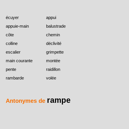
écuyer
appui
appuie-main
balustrade
côte
chemin
colline
déclivité
escalier
grimpette
main courante
montée
pente
raidillon
rambarde
volée
rampe
Antonymes de