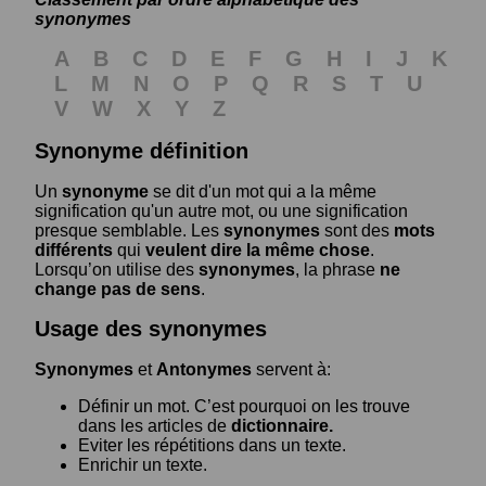
synonymes
A
B
C
D
E
F
G
H
I
J
K
L
M
N
O
P
Q
R
S
T
U
V
W
X
Y
Z
Synonyme définition
Un
synonyme
se dit d'un mot qui a la même
signification qu'un autre mot, ou une signification
presque semblable. Les
synonymes
sont des
mots
différents
qui
veulent dire la même chose
.
Lorsqu’on utilise des
synonymes
, la phrase
ne
change pas de sens
.
Usage des synonymes
Synonymes
et
Antonymes
servent à:
Définir un mot. C’est pourquoi on les trouve
dans les articles de
dictionnaire.
Eviter les répétitions dans un texte.
Enrichir un texte.