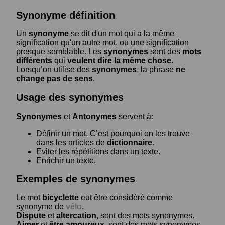
Synonyme définition
Un
synonyme
se dit d'un mot qui a la même
signification qu'un autre mot, ou une signification
presque semblable. Les
synonymes
sont des
mots
différents
qui
veulent dire la même chose
.
Lorsqu’on utilise des
synonymes
, la phrase
ne
change pas de sens
.
Usage des synonymes
Synonymes
et
Antonymes
servent à:
Définir un mot. C’est pourquoi on les trouve
dans les articles de
dictionnaire.
Eviter les répétitions dans un texte.
Enrichir un texte.
Exemples de synonymes
Le mot
bicyclette
eut être considéré comme
synonyme de
vélo
.
Dispute
et
altercation
, sont des mots synonymes.
Aimer
et
être amoureux
, sont des mots synonymes.