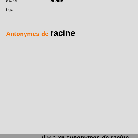
stolon
tenaille
tige
racine
Antonymes de
Il y a 39 synonymes de
racine