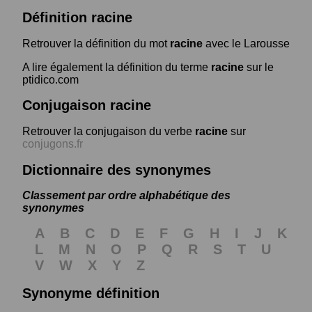
Définition racine
Retrouver la définition du mot
racine
avec le Larousse
A lire également la définition du terme
racine
sur le
ptidico.com
Conjugaison racine
Retrouver la conjugaison du verbe
racine
sur
conjugons.fr
Dictionnaire des synonymes
Classement par ordre alphabétique des
synonymes
A
B
C
D
E
F
G
H
I
J
K
L
M
N
O
P
Q
R
S
T
U
V
W
X
Y
Z
Synonyme définition