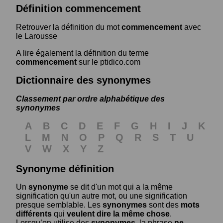
Définition commencement
Retrouver la définition du mot
commencement
avec
le Larousse
A lire également la définition du terme
commencement
sur le ptidico.com
Dictionnaire des synonymes
Classement par ordre alphabétique des
synonymes
A
B
C
D
E
F
G
H
I
J
K
L
M
N
O
P
Q
R
S
T
U
V
W
X
Y
Z
Synonyme définition
Un
synonyme
se dit d'un mot qui a la même
signification qu'un autre mot, ou une signification
presque semblable. Les
synonymes
sont des
mots
différents
qui
veulent dire la même chose
.
Lorsqu’on utilise des
synonymes
, la phrase
ne