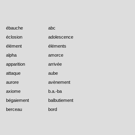
ébauche
abc
éclosion
adolescence
élément
éléments
alpha
amorce
apparition
arrivée
attaque
aube
aurore
avènement
axiome
b.a.-ba
bégaiement
balbutiement
berceau
bord