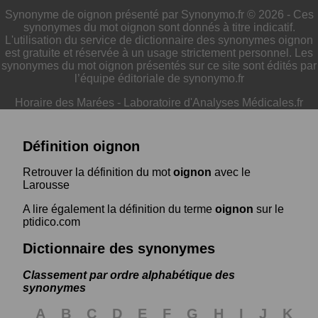
Synonyme de oignon présenté par Synonymo.fr © 2026 - Ces
synonymes du mot oignon sont donnés à titre indicatif.
L'utilisation du service de dictionnaire des synonymes oignon
est gratuite et réservée à un usage strictement personnel. Les
synonymes du mot oignon présentés sur ce site sont édités par
l’équipe éditoriale de synonymo.fr
Horaire des Marées
-
Laboratoire d'Analyses Médicales.fr
Définition oignon
Retrouver la définition du mot
oignon
avec le
Larousse
A lire également la définition du terme
oignon
sur le
ptidico.com
Dictionnaire des synonymes
Classement par ordre alphabétique des
synonymes
A
B
C
D
E
F
G
H
I
J
K