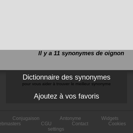
Il y a 11 synonymes de
oignon
Dictionnaire des synonymes
pour vous aider à trouver le meilleur synonyme
Ajoutez à vos favoris
Conjugaison
Antonyme
Widgets
ebmasters
CGU
Contact
Cookies
settings