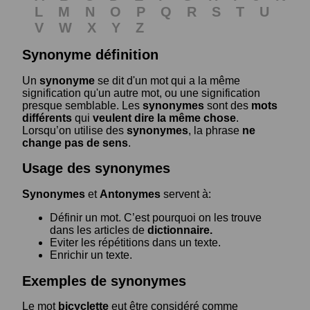
L
M
N
O
P
Q
R
S
T
U
V
W
X
Y
Z
Synonyme définition
Un
synonyme
se dit d'un mot qui a la même
signification qu'un autre mot, ou une signification
presque semblable. Les
synonymes
sont des
mots
différents
qui
veulent dire la même chose
.
Lorsqu’on utilise des
synonymes
, la phrase
ne
change pas de sens
.
Usage des synonymes
Synonymes
et
Antonymes
servent à:
Définir un mot. C’est pourquoi on les trouve
dans les articles de
dictionnaire.
Eviter les répétitions dans un texte.
Enrichir un texte.
Exemples de synonymes
Le mot
bicyclette
eut être considéré comme