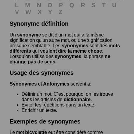
L
M
N
O
P
Q
R
S
T
U
V
W
X
Y
Z
Synonyme définition
Un
synonyme
se dit d'un mot qui a la même
signification qu'un autre mot, ou une signification
presque semblable. Les
synonymes
sont des
mots
différents
qui
veulent dire la même chose
.
Lorsqu’on utilise des
synonymes
, la phrase
ne
change pas de sens
.
Usage des synonymes
Synonymes
et
Antonymes
servent à:
Définir un mot. C’est pourquoi on les trouve
dans les articles de
dictionnaire.
Eviter les répétitions dans un texte.
Enrichir un texte.
Exemples de synonymes
Le mot
bicyclette
eut être considéré comme