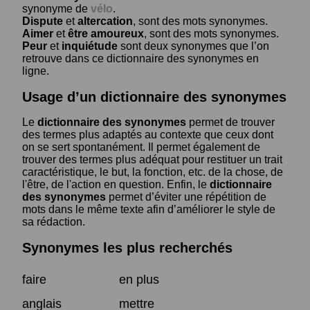
synonyme de
vélo
.
Dispute
et
altercation
, sont des mots synonymes.
Aimer
et
être amoureux
, sont des mots synonymes.
Peur
et
inquiétude
sont deux synonymes que l’on
retrouve dans ce dictionnaire des synonymes en
ligne.
Usage d’un dictionnaire des synonymes
Le
dictionnaire des synonymes
permet de trouver
des termes plus adaptés au contexte que ceux dont
on se sert spontanément. Il permet également de
trouver des termes plus adéquat pour restituer un trait
caractéristique, le but, la fonction, etc. de la chose, de
l'être, de l'action en question. Enfin, le
dictionnaire
des synonymes
permet d’éviter une répétition de
mots dans le même texte afin d’améliorer le style de
sa rédaction.
Synonymes les plus recherchés
faire
en plus
anglais
mettre