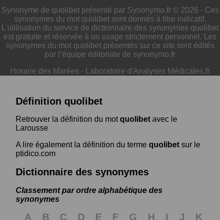
Synonyme de quolibet présenté par Synonymo.fr © 2026 - Ces
synonymes du mot quolibet sont donnés à titre indicatif.
L'utilisation du service de dictionnaire des synonymes quolibet
est gratuite et réservée à un usage strictement personnel. Les
synonymes du mot quolibet présentés sur ce site sont édités
par l’équipe éditoriale de synonymo.fr
Horaire des Marées
-
Laboratoire d'Analyses Médicales.fr
Définition quolibet
Retrouver la définition du mot
quolibet
avec le
Larousse
A lire également la définition du terme
quolibet
sur le
ptidico.com
Dictionnaire des synonymes
Classement par ordre alphabétique des
synonymes
A
B
C
D
E
F
G
H
I
J
K