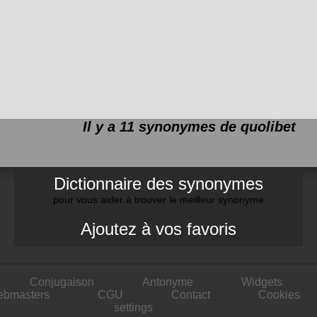
Il y a 11 synonymes de
quolibet
Dictionnaire des synonymes
pour vous aider à trouver le meilleur synonyme
Ajoutez à vos favoris
Conjugaison
Antonyme
Widgets
ebmasters
CGU
Contact
Cookies
settings