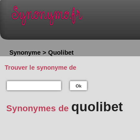
Synonyme > Quolibet
Trouver le synonyme de
Ok
quolibet
Synonymes de