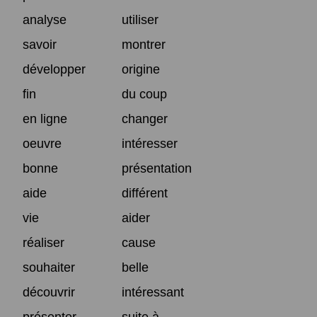
analyse
utiliser
savoir
montrer
développer
origine
fin
du coup
en ligne
changer
oeuvre
intéresser
bonne
présentation
aide
différent
vie
aider
réaliser
cause
souhaiter
belle
découvrir
intéressant
présenter
suite à