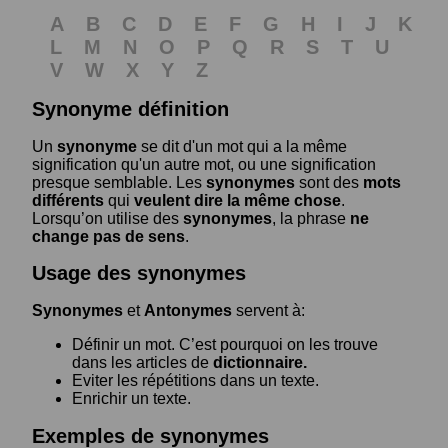
A
B
C
D
E
F
G
H
I
J
K
L
M
N
O
P
Q
R
S
T
U
V
W
X
Y
Z
Synonyme définition
Un
synonyme
se dit d'un mot qui a la même
signification qu'un autre mot, ou une signification
presque semblable. Les
synonymes
sont des
mots
différents
qui
veulent dire la même chose
.
Lorsqu’on utilise des
synonymes
, la phrase
ne
change pas de sens
.
Usage des synonymes
Synonymes
et
Antonymes
servent à:
Définir un mot. C’est pourquoi on les trouve
dans les articles de
dictionnaire.
Eviter les répétitions dans un texte.
Enrichir un texte.
Exemples de synonymes