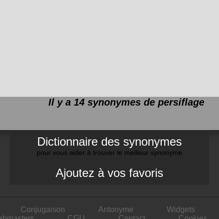
Il y a 14 synonymes de
persiflage
Dictionnaire des synonymes
pour vous aider à trouver le meilleur synonyme
Ajoutez à vos favoris
Conjugaison
Antonyme
Widgets
ebmasters
CGU
Contact
Cookies