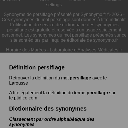
settings
Synonyme de persiflage présenté par Synonymo.fr © 2026 -
Ces synonymes du mot persiflage sont donnés à titre indicatif.
L'utilisation du service de dictionnaire des synonymes
persiflage est gratuite et réservée à un usage strictement
personnel. Les synonymes du mot persiflage présentés sur ce
site sont édités par l’équipe éditoriale de synonymo.fr
Horaire des Marées
-
Laboratoire d'Analyses Médicales.fr
Définition persiflage
Retrouver la définition du mot
persiflage
avec le
Larousse
A lire également la définition du terme
persiflage
sur
le ptidico.com
Dictionnaire des synonymes
Classement par ordre alphabétique des
synonymes