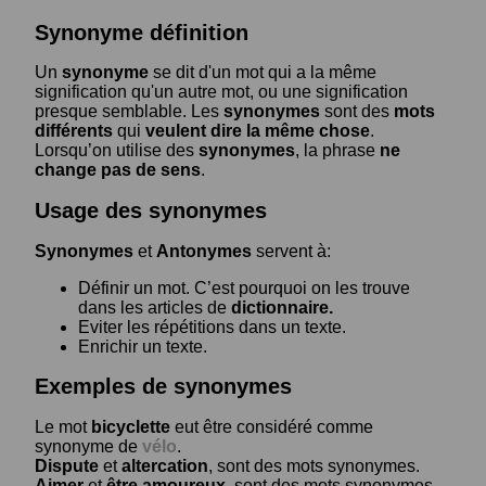
Synonyme définition
Un
synonyme
se dit d'un mot qui a la même
signification qu'un autre mot, ou une signification
presque semblable. Les
synonymes
sont des
mots
différents
qui
veulent dire la même chose
.
Lorsqu’on utilise des
synonymes
, la phrase
ne
change pas de sens
.
Usage des synonymes
Synonymes
et
Antonymes
servent à:
Définir un mot. C’est pourquoi on les trouve
dans les articles de
dictionnaire.
Eviter les répétitions dans un texte.
Enrichir un texte.
Exemples de synonymes
Le mot
bicyclette
eut être considéré comme
synonyme de
vélo
.
Dispute
et
altercation
, sont des mots synonymes.
Aimer
et
être amoureux
, sont des mots synonymes.