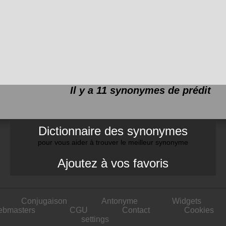
Il y a 11 synonymes de
prédit
Dictionnaire des synonymes
pour vous aider à trouver le meilleur synonyme
Ajoutez à vos favoris
Conjugaison
Antonyme
Widgets
ebmasters
CGU
Contact
Cookies
settings