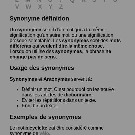
V
W
X
Y
Z
Synonyme définition
Un
synonyme
se dit d'un mot qui a la même
signification qu'un autre mot, ou une signification
presque semblable. Les
synonymes
sont des
mots
différents
qui
veulent dire la même chose
.
Lorsqu’on utilise des
synonymes
, la phrase
ne
change pas de sens
.
Usage des synonymes
Synonymes
et
Antonymes
servent à:
Définir un mot. C’est pourquoi on les trouve
dans les articles de
dictionnaire.
Eviter les répétitions dans un texte.
Enrichir un texte.
Exemples de synonymes
Le mot
bicyclette
eut être considéré comme
synonyme de
vélo
.