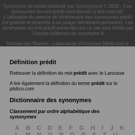
Synonyme de prédit présenté par Synonymo.fr © 2026 - Ces
synonymes du mot prédit sont donnés à titre indicatif.
L'utilisation du service de dictionnaire des synonymes prédit
est gratuite et réservée à un usage strictement personnel. Les
synonymes du mot prédit présentés sur ce site sont édités par
l’équipe éditoriale de synonymo.fr
Horaire des Marées
-
Laboratoire d'Analyses Médicales.fr
Définition prédit
Retrouver la définition du mot
prédit
avec le Larousse
A lire également la définition du terme
prédit
sur le
ptidico.com
Dictionnaire des synonymes
Classement par ordre alphabétique des
synonymes
A
B
C
D
E
F
G
H
I
J
K
L
M
N
O
P
Q
R
S
T
U