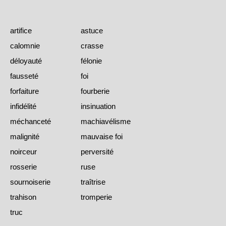
artifice
astuce
calomnie
crasse
déloyauté
félonie
fausseté
foi
forfaiture
fourberie
infidélité
insinuation
méchanceté
machiavélisme
malignité
mauvaise foi
noirceur
perversité
rosserie
ruse
sournoiserie
traîtrise
trahison
tromperie
truc