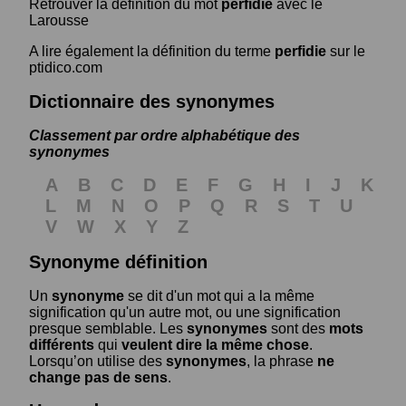
Retrouver la définition du mot
perfidie
avec le
Larousse
A lire également la définition du terme
perfidie
sur le
ptidico.com
Dictionnaire des synonymes
Classement par ordre alphabétique des
synonymes
A
B
C
D
E
F
G
H
I
J
K
L
M
N
O
P
Q
R
S
T
U
V
W
X
Y
Z
Synonyme définition
Un
synonyme
se dit d'un mot qui a la même
signification qu'un autre mot, ou une signification
presque semblable. Les
synonymes
sont des
mots
différents
qui
veulent dire la même chose
.
Lorsqu’on utilise des
synonymes
, la phrase
ne
change pas de sens
.