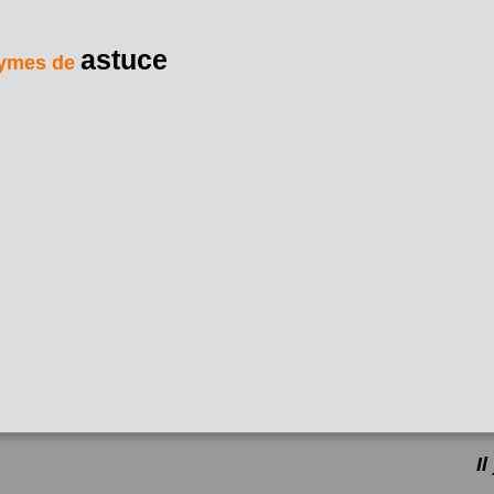
astuce
ymes de
I