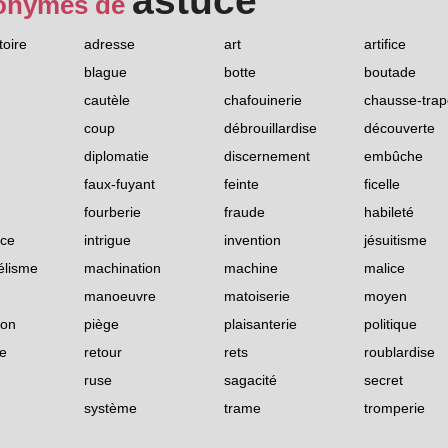
astuce
onymes de
oire
adresse
art
artifice
blague
botte
boutade
cautèle
chafouinerie
chausse-trap
coup
débrouillardise
découverte
diplomatie
discernement
embûche
faux-fuyant
feinte
ficelle
fourberie
fraude
habileté
nce
intrigue
invention
jésuitisme
élisme
machination
machine
malice
manoeuvre
matoiserie
moyen
ion
piège
plaisanterie
politique
e
retour
rets
roublardise
ruse
sagacité
secret
système
trame
tromperie