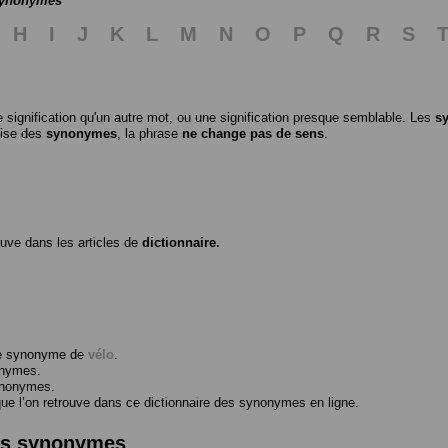
 synonymes
H
I
J
K
L
M
N
O
P
Q
R
S
 signification qu'un autre mot, ou une signification presque semblable. Les
s
ilise des
synonymes
, la phrase
ne change pas de sens
.
ouve dans les articles de
dictionnaire.
me synonyme de
vélo
.
onymes.
ynonymes.
 l’on retrouve dans ce dictionnaire des synonymes en ligne.
des synonymes