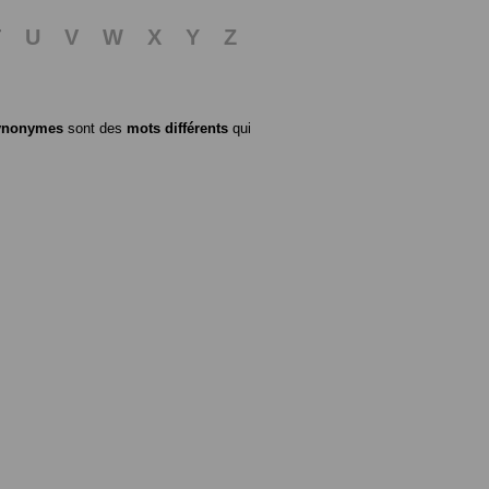
T
U
V
W
X
Y
Z
ynonymes
sont des
mots différents
qui