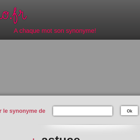
A chaque mot son synonyme!
r le synonyme de
Ok