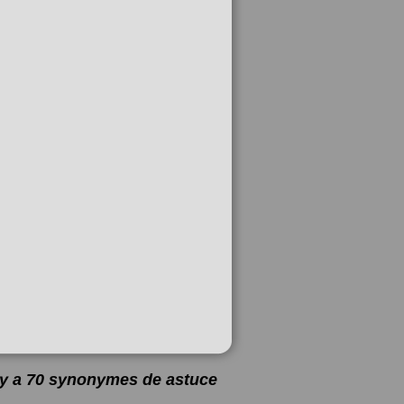
l y a 70 synonymes de
astuce