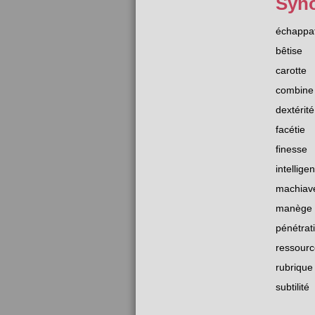
Syn
échappat
bêtise
carotte
combine
dextérité
facétie
finesse
intellige
machiav
manège
pénétrat
ressourc
rubrique
subtilité