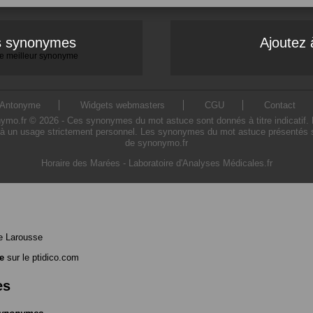
es synonymes
Ajoutez 
 le meilleur synonyme
Antonyme
Widgets webmasters
CGU
Contact
.fr © 2026 - Ces synonymes du mot astuce sont donnés à titre indicatif. L'u
à un usage strictement personnel. Les synonymes du mot astuce présentés sur 
de synonymo.fr
Horaire des Marées
-
Laboratoire d'Analyses Médicales.fr
e Larousse
e
sur le ptidico.com
es