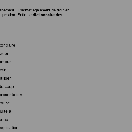
anément. Il permet également de trouver
n question. Enfin, le
dictionnaire des
contraire
créer
amour
voir
utiliser
du coup
présentation
cause
suite à
beau
explication