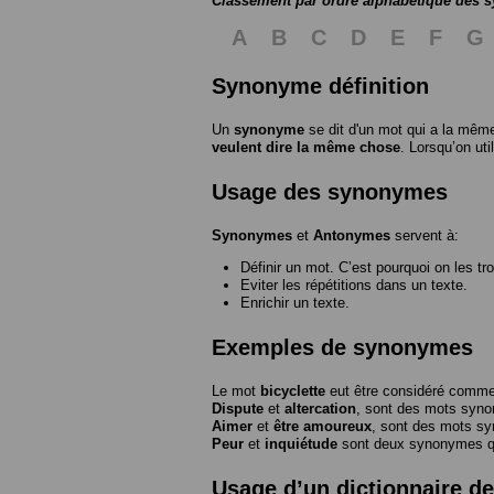
Classement par ordre alphabétique des
A
B
C
D
E
F
G
Synonyme définition
Un
synonyme
se dit d'un mot qui a la même
veulent dire la même chose
. Lorsqu’on ut
Usage des synonymes
Synonymes
et
Antonymes
servent à:
Définir un mot. C’est pourquoi on les tr
Eviter les répétitions dans un texte.
Enrichir un texte.
Exemples de synonymes
Le mot
bicyclette
eut être considéré com
Dispute
et
altercation
, sont des mots syn
Aimer
et
être amoureux
, sont des mots s
Peur
et
inquiétude
sont deux synonymes que
Usage d’un dictionnaire 