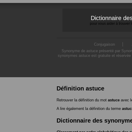
Dictionnaire d
pour vous aider à trouver
Conjugaison
Synonyme de astuce présenté par Synonymo
synonymes astuce est gratuite et réservée 
Définition astuce
Retrouver la définition du mot
astuce
avec l
A lire également la définition du terme
astuc
Dictionnaire des synonym