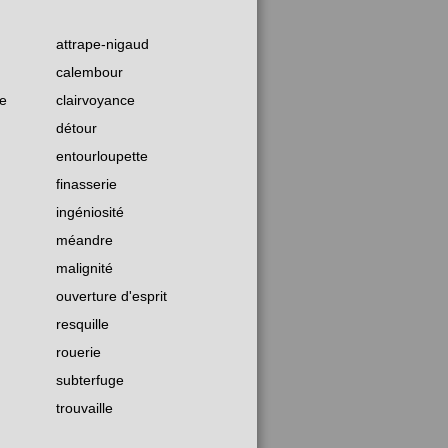
attrape-nigaud
calembour
e
clairvoyance
détour
entourloupette
finasserie
ingéniosité
méandre
malignité
ouverture d'esprit
resquille
rouerie
subterfuge
trouvaille