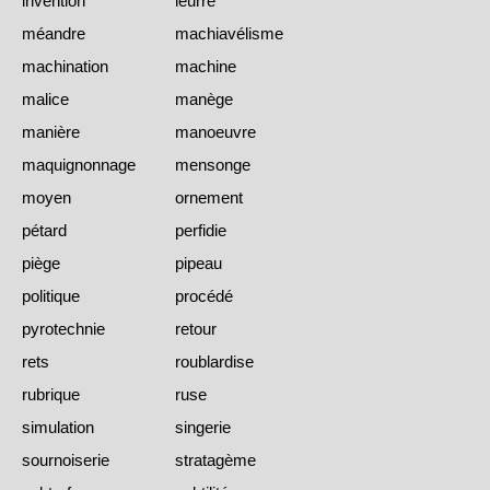
invention
leurre
méandre
machiavélisme
machination
machine
malice
manège
manière
manoeuvre
maquignonnage
mensonge
moyen
ornement
pétard
perfidie
piège
pipeau
politique
procédé
pyrotechnie
retour
rets
roublardise
rubrique
ruse
simulation
singerie
sournoiserie
stratagème