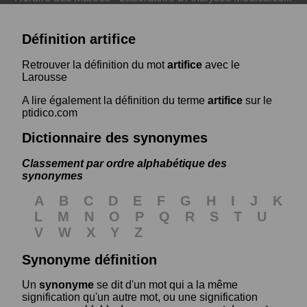
Définition artifice
Retrouver la définition du mot
artifice
avec le
Larousse
A lire également la définition du terme
artifice
sur le
ptidico.com
Dictionnaire des synonymes
Classement par ordre alphabétique des
synonymes
A
B
C
D
E
F
G
H
I
J
K
L
M
N
O
P
Q
R
S
T
U
V
W
X
Y
Z
Synonyme définition
Un
synonyme
se dit d'un mot qui a la même
signification qu'un autre mot, ou une signification