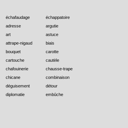
échafaudage
échappatoire
adresse
argutie
art
astuce
attrape-nigaud
biais
bouquet
carotte
cartouche
cautèle
chafouinerie
chausse-trape
chicane
combinaison
déguisement
détour
diplomatie
embûche