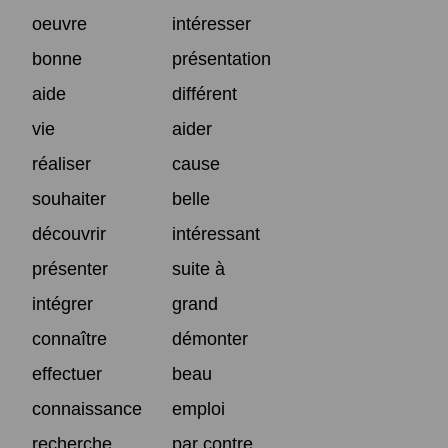
oeuvre
intéresser
bonne
présentation
aide
différent
vie
aider
réaliser
cause
souhaiter
belle
découvrir
intéressant
présenter
suite à
intégrer
grand
connaître
démonter
effectuer
beau
connaissance
emploi
recherche
par contre