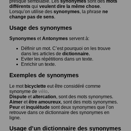
presque semblable. Les
synonymes
sont des
mots
différents
qui
veulent dire la même chose
.
Lorsqu’on utilise des
synonymes
, la phrase
ne
change pas de sens
.
Usage des synonymes
Synonymes
et
Antonymes
servent à:
Définir un mot. C’est pourquoi on les trouve
dans les articles de
dictionnaire.
Eviter les répétitions dans un texte.
Enrichir un texte.
Exemples de synonymes
Le mot
bicyclette
eut être considéré comme
synonyme de
vélo
.
Dispute
et
altercation
, sont des mots synonymes.
Aimer
et
être amoureux
, sont des mots synonymes.
Peur
et
inquiétude
sont deux synonymes que l’on
retrouve dans ce dictionnaire des synonymes en
ligne.
Usage d’un dictionnaire des synonymes