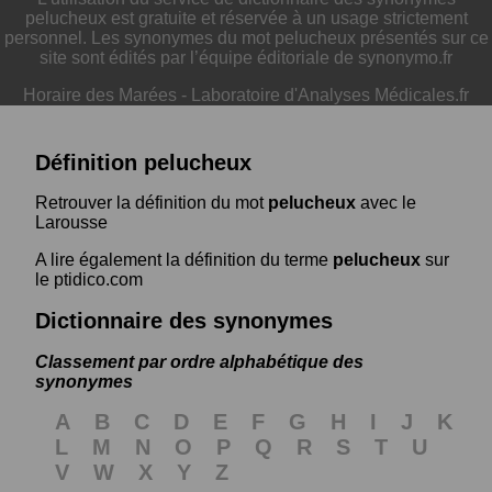
pelucheux est gratuite et réservée à un usage strictement
personnel. Les synonymes du mot pelucheux présentés sur ce
site sont édités par l’équipe éditoriale de synonymo.fr
Horaire des Marées
-
Laboratoire d'Analyses Médicales.fr
Définition pelucheux
Retrouver la définition du mot
pelucheux
avec le
Larousse
A lire également la définition du terme
pelucheux
sur
le ptidico.com
Dictionnaire des synonymes
Classement par ordre alphabétique des
synonymes
A
B
C
D
E
F
G
H
I
J
K
L
M
N
O
P
Q
R
S
T
U
V
W
X
Y
Z