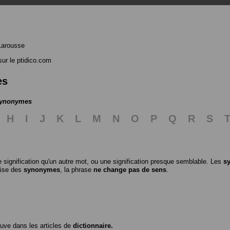
Larousse
ur le ptidico.com
es
 synonymes
H
I
J
K
L
M
N
O
P
Q
R
S
 signification qu'un autre mot, ou une signification presque semblable. Les
s
ilise des
synonymes
, la phrase
ne change pas de sens
.
ouve dans les articles de
dictionnaire.