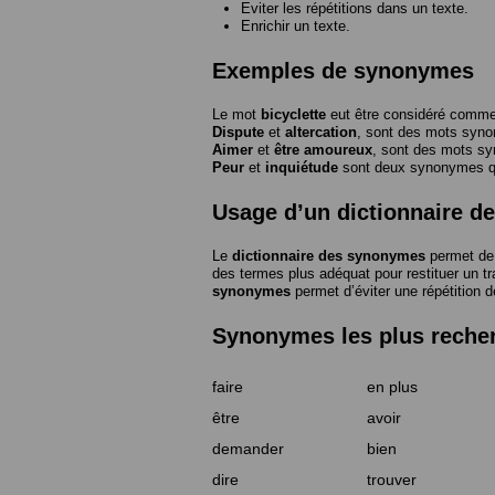
Eviter les répétitions dans un texte.
Enrichir un texte.
Exemples de synonymes
Le mot
bicyclette
eut être considéré com
Dispute
et
altercation
, sont des mots syn
Aimer
et
être amoureux
, sont des mots s
Peur
et
inquiétude
sont deux synonymes que
Usage d’un dictionnaire 
Le
dictionnaire des synonymes
permet de 
des termes plus adéquat pour restituer un trai
synonymes
permet d’éviter une répétition d
Synonymes les plus reche
faire
en plus
être
avoir
demander
bien
dire
trouver