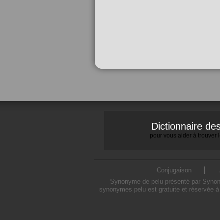
Dictionnaire d
pour vous aider à trouver
Conjugaison
Synonyme de pelu présenté par Synonymo
synonymes pelu est gratuite et réservée à