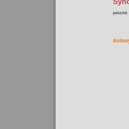
Syn
peluché
Anton