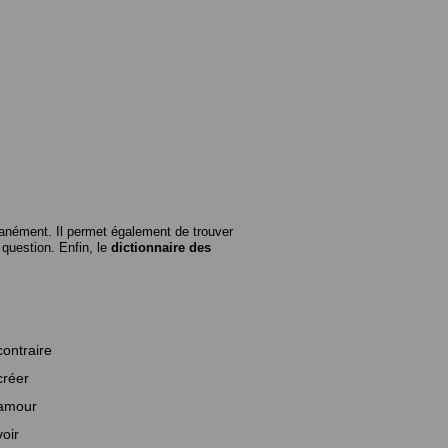
anément. Il permet également de trouver
n question. Enfin, le
dictionnaire des
contraire
créer
amour
voir