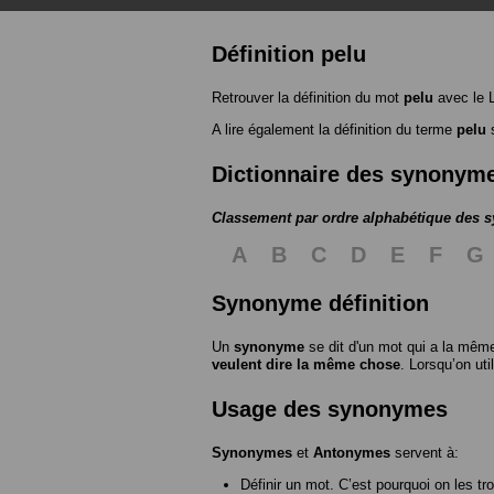
Définition pelu
Retrouver la définition du mot
pelu
avec le 
A lire également la définition du terme
pelu
s
Dictionnaire des synonym
Classement par ordre alphabétique des
A
B
C
D
E
F
G
Synonyme définition
Un
synonyme
se dit d'un mot qui a la même
veulent dire la même chose
. Lorsqu’on ut
Usage des synonymes
Synonymes
et
Antonymes
servent à:
Définir un mot. C’est pourquoi on les tr