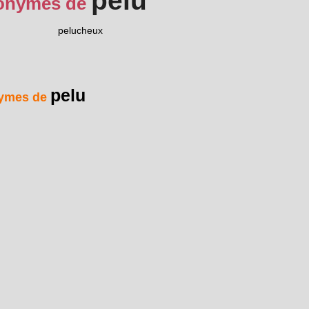
pelu
onymes de
pelucheux
pelu
ymes de