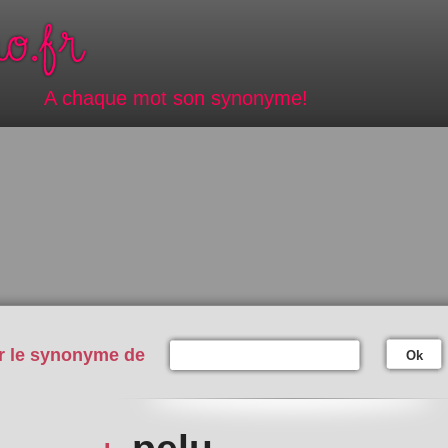
A chaque mot son synonyme!
r le synonyme de
Ok