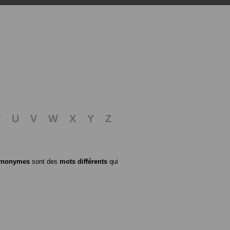
T
U
V
W
X
Y
Z
ynonymes
sont des
mots différents
qui