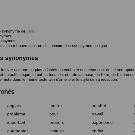
me synonyme de
vélo
.
onymes.
ynonymes.
 l’on retrouve dans ce dictionnaire des synonymes en ligne.
des synonymes
trouver des termes plus adaptés au contexte que ceux dont on se sert spont
t caractéristique, le but, la fonction, etc. de la chose, de l'être, de l'action e
e mots dans le même texte afin d’améliorer le style de sa rédaction.
rchés
anglais
mettre
en effet
problème
pour
travail
important
prendre
expérience
augmenter
installer
en fait