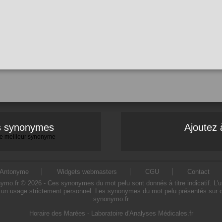
es synonymes
Ajoutez 
 le meilleur synonyme
Antonyme
Widgets webmasters
CGU
Contact
.fr © 2026 - Ces synonymes du mot pelu sont donnés à titre indicatif. L'util
 un usage strictement personnel. Les synonymes du mot pelu présentés sur ce s
synonymo.fr
Horaire des Marées
-
Laboratoire d'Analyses Médicales.fr