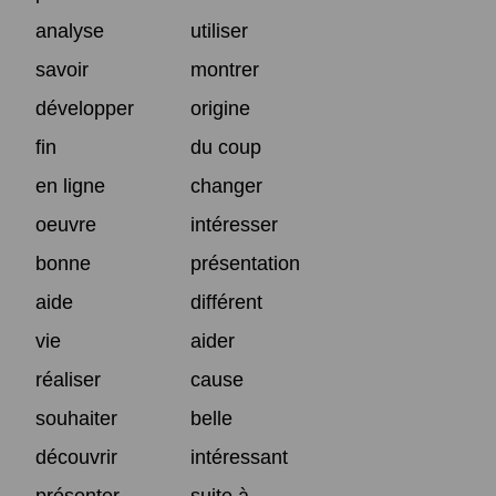
analyse
utiliser
savoir
montrer
développer
origine
fin
du coup
en ligne
changer
oeuvre
intéresser
bonne
présentation
aide
différent
vie
aider
réaliser
cause
souhaiter
belle
découvrir
intéressant
présenter
suite à