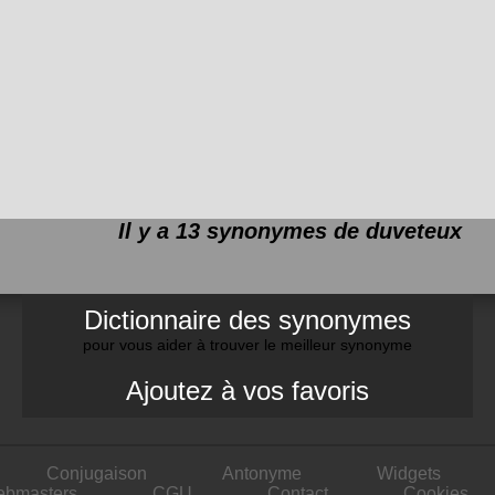
Il y a 13 synonymes de
duveteux
Dictionnaire des synonymes
pour vous aider à trouver le meilleur synonyme
Ajoutez à vos favoris
Conjugaison
Antonyme
Widgets
ebmasters
CGU
Contact
Cookies