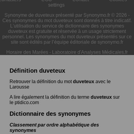
settings
Synonyme de duveteux présenté par Synonymo.fr © 2026 -
Ces synonymes du mot duveteux sont donnés à titre indicatif.
L'utilisation du service de dictionnaire des synonymes
duveteux est gratuite et réservée à un usage strictement
personnel. Les synonymes du mot duveteux présentés sur ce
site sont édités par l’équipe éditoriale de synonymo.fr
Horaire des Marées
-
Laboratoire d'Analyses Médicales.fr
Définition duveteux
Retrouver la définition du mot
duveteux
avec le
Larousse
A lire également la définition du terme
duveteux
sur
le ptidico.com
Dictionnaire des synonymes
Classement par ordre alphabétique des
synonymes