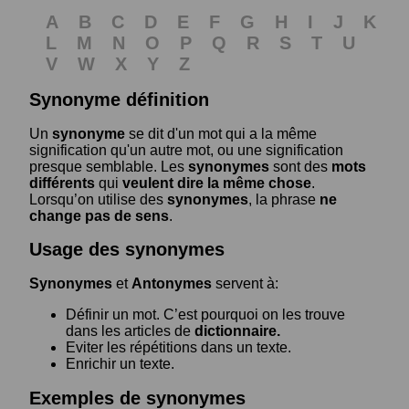
A
B
C
D
E
F
G
H
I
J
K
L
M
N
O
P
Q
R
S
T
U
V
W
X
Y
Z
Synonyme définition
Un
synonyme
se dit d'un mot qui a la même
signification qu'un autre mot, ou une signification
presque semblable. Les
synonymes
sont des
mots
différents
qui
veulent dire la même chose
.
Lorsqu’on utilise des
synonymes
, la phrase
ne
change pas de sens
.
Usage des synonymes
Synonymes
et
Antonymes
servent à:
Définir un mot. C’est pourquoi on les trouve
dans les articles de
dictionnaire.
Eviter les répétitions dans un texte.
Enrichir un texte.
Exemples de synonymes