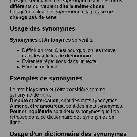
presque semblable. Les
synonymes
sont des
mots
différents
qui
veulent dire la même chose
.
Lorsqu’on utilise des
synonymes
, la phrase
ne
change pas de sens
.
Usage des synonymes
Synonymes
et
Antonymes
servent à:
Définir un mot. C’est pourquoi on les trouve
dans les articles de
dictionnaire.
Eviter les répétitions dans un texte.
Enrichir un texte.
Exemples de synonymes
Le mot
bicyclette
eut être considéré comme
synonyme de
vélo
.
Dispute
et
altercation
, sont des mots synonymes.
Aimer
et
être amoureux
, sont des mots synonymes.
Peur
et
inquiétude
sont deux synonymes que l’on
retrouve dans ce dictionnaire des synonymes en
ligne.
Usage d’un dictionnaire des synonymes