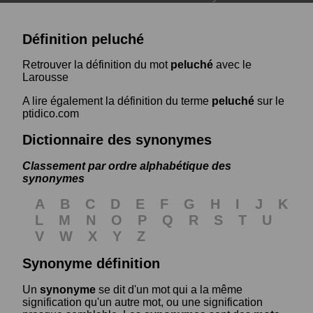
Définition peluché
Retrouver la définition du mot
peluché
avec le
Larousse
A lire également la définition du terme
peluché
sur le
ptidico.com
Dictionnaire des synonymes
Classement par ordre alphabétique des
synonymes
A
B
C
D
E
F
G
H
I
J
K
L
M
N
O
P
Q
R
S
T
U
V
W
X
Y
Z
Synonyme définition
Un
synonyme
se dit d'un mot qui a la même
signification qu'un autre mot, ou une signification