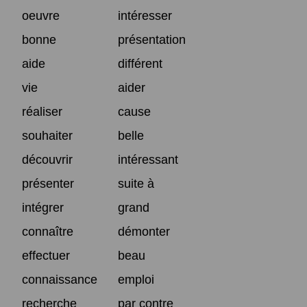
oeuvre
intéresser
bonne
présentation
aide
différent
vie
aider
réaliser
cause
souhaiter
belle
découvrir
intéressant
présenter
suite à
intégrer
grand
connaître
démonter
effectuer
beau
connaissance
emploi
recherche
par contre