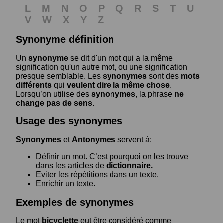
L
M
N
O
P
Q
R
S
T
U
V
W
X
Y
Z
Synonyme définition
Un
synonyme
se dit d'un mot qui a la même
signification qu'un autre mot, ou une signification
presque semblable. Les
synonymes
sont des
mots
différents
qui
veulent dire la même chose
.
Lorsqu’on utilise des
synonymes
, la phrase
ne
change pas de sens
.
Usage des synonymes
Synonymes
et
Antonymes
servent à:
Définir un mot. C’est pourquoi on les trouve
dans les articles de
dictionnaire.
Eviter les répétitions dans un texte.
Enrichir un texte.
Exemples de synonymes
Le mot
bicyclette
eut être considéré comme