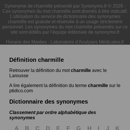
Synonyme de charmille présenté par Synonymo.fr © 2026 -
Ces synonymes du mot charmille sont donnés à titre indicatif.
L'utilisation du service de dictionnaire des synonymes
charmille est gratuite et réservée à un usage strictement
personnel. Les synonymes du mot charmille présentés sur ce
site sont édités par l’équipe éditoriale de synonymo.fr
Horaire des Marées
-
Laboratoire d'Analyses Médicales.fr
Définition charmille
Retrouver la définition du mot
charmille
avec le
Larousse
A lire également la définition du terme
charmille
sur le
ptidico.com
Dictionnaire des synonymes
Classement par ordre alphabétique des
synonymes
A
B
C
D
E
F
G
H
I
J
K