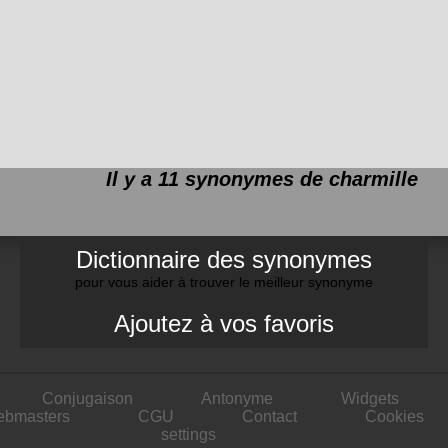
Il y a 11 synonymes de
charmille
Dictionnaire des synonymes
pour vous aider à trouver le meilleur synonyme
Ajoutez à vos favoris
Conjugaison
Antonyme
Widgets
ebmasters
CGU
Contact
Cookies
settings