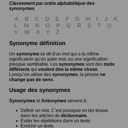
Classement par ordre alphabétique des
synonymes
A
B
C
D
E
F
G
H
I
J
K
L
M
N
O
P
Q
R
S
T
U
V
W
X
Y
Z
Synonyme définition
Un
synonyme
se dit d'un mot qui a la même
signification qu'un autre mot, ou une signification
presque semblable. Les
synonymes
sont des
mots
différents
qui
veulent dire la même chose
.
Lorsqu’on utilise des
synonymes
, la phrase
ne
change pas de sens
.
Usage des synonymes
Synonymes
et
Antonymes
servent à:
Définir un mot. C’est pourquoi on les trouve
dans les articles de
dictionnaire.
Eviter les répétitions dans un texte.
Enrichir un texte.