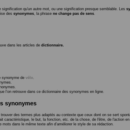
 signification qu'un autre mot, ou une signification presque semblable. Les
s
ilise des
synonymes
, la phrase
ne change pas de sens
.
ouve dans les articles de
dictionnaire.
me synonyme de
vélo
.
onymes.
ynonymes.
 l’on retrouve dans ce dictionnaire des synonymes en ligne.
des synonymes
trouver des termes plus adaptés au contexte que ceux dont on se sert spont
t caractéristique, le but, la fonction, etc. de la chose, de l'être, de l'action e
e mots dans le même texte afin d’améliorer le style de sa rédaction.