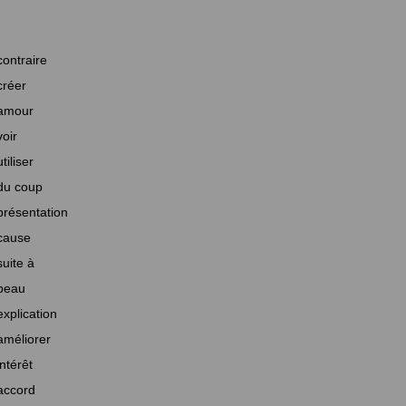
contraire
créer
amour
voir
utiliser
du coup
présentation
cause
suite à
beau
explication
améliorer
intérêt
accord