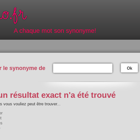
A chaque mot son synonyme!
r le synonyme de
Ok
n résultat exact n'a été trouvé
 vous vouliez peut être trouver...
er
t
es
e