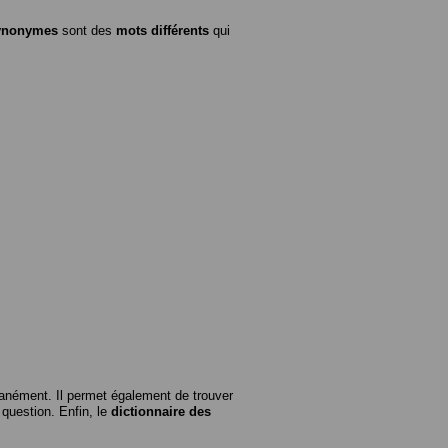
ynonymes
sont des
mots différents
qui
anément. Il permet également de trouver
n question. Enfin, le
dictionnaire des