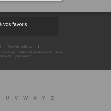
à vos favoris
Cookies settings
nonymes est gratuite et réservée à un usage
toriale de Synonymo.fr
T
U
V
W
X
Y
Z