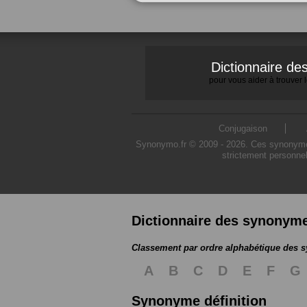
Dictionnaire d
pour vous aider à trouver
Conjugaison
Synonymo.fr © 2009 - 2026. Ces synonymes s
strictement personnel
Dictionnaire des synonym
Classement par ordre alphabétique des
A
B
C
D
E
F
G
Synonyme définition