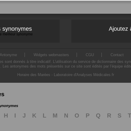
es synonymes
Ajoutez 
 le meilleur synonyme
Antonyme
Widgets webmasters
CGU
Contact
ont donnés à titre indicatif. L'utilisation du service de dictionnaire des sy
. Les antonymes des mots présentés sur ce site sont édités par l’équipe édi
Horaire des Marées
-
Laboratoire d'Analyses Médicales.fr
es
 synonymes
H
I
J
K
L
M
N
O
P
Q
R
S