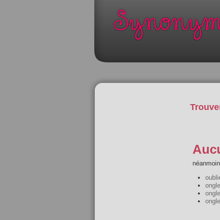
Trouve
Aucu
néanmoins
oubli
ongle
ongl
ongl