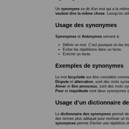
Un
synonyme
se dit d'un mot qui a la même
veulent dire la même chose
. Lorsqu’on ut
Usage des synonymes
Synonymes
et
Antonymes
servent à:
Définir un mot. C’est pourquoi on les tr
Eviter les répétitions dans un texte.
Enrichir un texte.
Exemples de synonymes
Le mot
bicyclette
eut être considéré com
Dispute
et
altercation
, sont des mots syn
Aimer
et
être amoureux
, sont des mots s
Peur
et
inquiétude
sont deux synonymes que
Usage d’un dictionnaire 
Le
dictionnaire des synonymes
permet de 
des termes plus adéquat pour restituer un trai
synonymes
permet d’éviter une répétition d