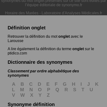
synonymes du mot onglet présentés sur ce site sont édités par
l’équipe éditoriale de synonymo.fr
Horaire des Marées
-
Laboratoire d'Analyses Médicales.fr
Définition onglet
Retrouver la définition du mot
onglet
avec le
Larousse
A lire également la définition du terme
onglet
sur le
ptidico.com
Dictionnaire des synonymes
Classement par ordre alphabétique des
synonymes
A
B
C
D
E
F
G
H
I
J
K
L
M
N
O
P
Q
R
S
T
U
V
W
X
Y
Z
Synonyme définition