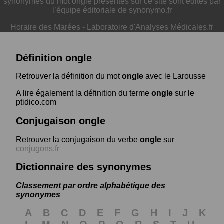
synonymes du mot ongle présentés sur ce site sont édités par
l’équipe éditoriale de synonymo.fr
Horaire des Marées
-
Laboratoire d'Analyses Médicales.fr
Définition ongle
Retrouver la définition du mot
ongle
avec le Larousse
A lire également la définition du terme
ongle
sur le
ptidico.com
Conjugaison ongle
Retrouver la conjugaison du verbe
ongle
sur
conjugons.fr
Dictionnaire des synonymes
Classement par ordre alphabétique des
synonymes
A
B
C
D
E
F
G
H
I
J
K