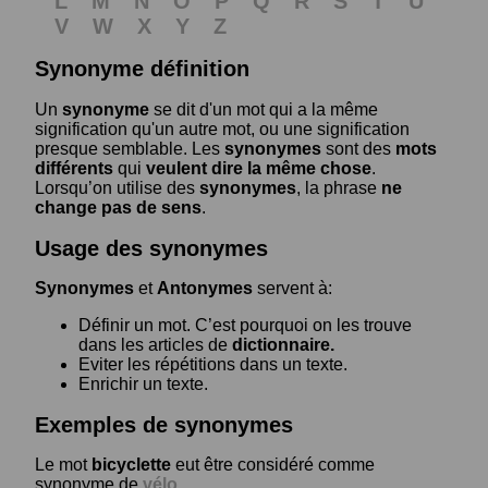
L
M
N
O
P
Q
R
S
T
U
V
W
X
Y
Z
Synonyme définition
Un
synonyme
se dit d'un mot qui a la même
signification qu'un autre mot, ou une signification
presque semblable. Les
synonymes
sont des
mots
différents
qui
veulent dire la même chose
.
Lorsqu’on utilise des
synonymes
, la phrase
ne
change pas de sens
.
Usage des synonymes
Synonymes
et
Antonymes
servent à:
Définir un mot. C’est pourquoi on les trouve
dans les articles de
dictionnaire.
Eviter les répétitions dans un texte.
Enrichir un texte.
Exemples de synonymes
Le mot
bicyclette
eut être considéré comme
synonyme de
vélo
.