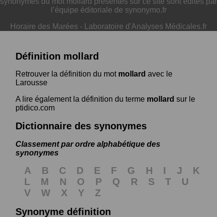
synonymes du mot mollard présentés sur ce site sont édités par
l’équipe éditoriale de synonymo.fr
Horaire des Marées
-
Laboratoire d'Analyses Médicales.fr
Définition mollard
Retrouver la définition du mot
mollard
avec le
Larousse
A lire également la définition du terme
mollard
sur le
ptidico.com
Dictionnaire des synonymes
Classement par ordre alphabétique des
synonymes
A
B
C
D
E
F
G
H
I
J
K
L
M
N
O
P
Q
R
S
T
U
V
W
X
Y
Z
Synonyme définition