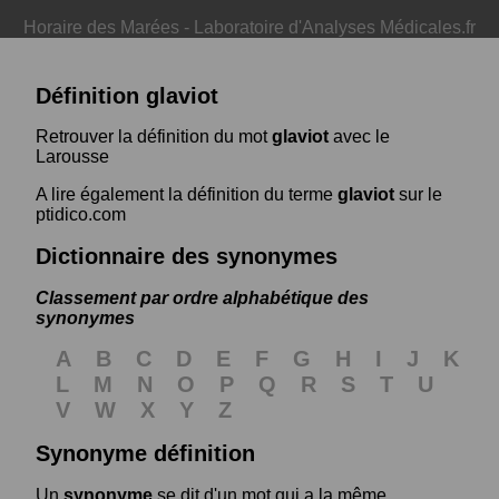
Horaire des Marées
-
Laboratoire d'Analyses Médicales.fr
Définition glaviot
Retrouver la définition du mot
glaviot
avec le
Larousse
A lire également la définition du terme
glaviot
sur le
ptidico.com
Dictionnaire des synonymes
Classement par ordre alphabétique des
synonymes
A
B
C
D
E
F
G
H
I
J
K
L
M
N
O
P
Q
R
S
T
U
V
W
X
Y
Z
Synonyme définition
Un
synonyme
se dit d'un mot qui a la même