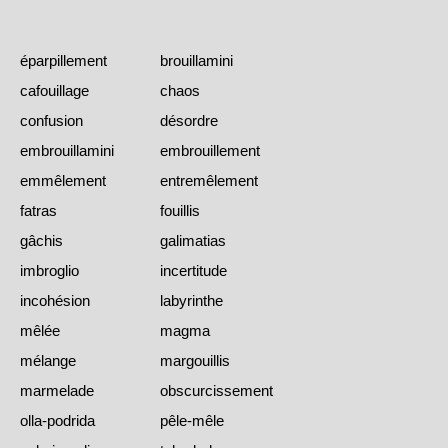
éparpillement
brouillamini
cafouillage
chaos
confusion
désordre
embrouillamini
embrouillement
emmêlement
entremêlement
fatras
fouillis
gâchis
galimatias
imbroglio
incertitude
incohésion
labyrinthe
mêlée
magma
mélange
margouillis
marmelade
obscurcissement
olla-podrida
pêle-mêle