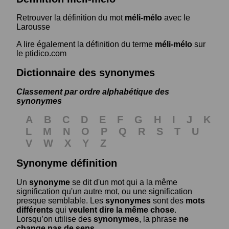
Retrouver la définition du mot
méli-mélo
avec le
Larousse
A lire également la définition du terme
méli-mélo
sur
le ptidico.com
Dictionnaire des synonymes
Classement par ordre alphabétique des
synonymes
A
B
C
D
E
F
G
H
I
J
K
L
M
N
O
P
Q
R
S
T
U
V
W
X
Y
Z
Synonyme définition
Un
synonyme
se dit d'un mot qui a la même
signification qu'un autre mot, ou une signification
presque semblable. Les
synonymes
sont des
mots
différents
qui
veulent dire la même chose
.
Lorsqu’on utilise des
synonymes
, la phrase
ne
change pas de sens
.