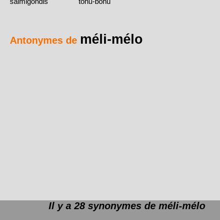
salmigondis
tohu-bohu
méli-mélo
Antonymes de
Il y a 28 synonymes de
méli-mélo