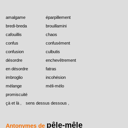
amalgame
éparpillement
bredi-breda
brouillamini
cafouillis
chaos
confus
confusément
confusion
culbutis
désordre
enchevêtrement
en désordre
fatras
imbroglio
incohésion
mélange
méli-mélo
promiscuité
çà et là
,
sens dessus dessous
,
pêle-mêle
Antonymes de