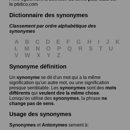
le ptidico.com
Dictionnaire des synonymes
Classement par ordre alphabétique des
synonymes
A
B
C
D
E
F
G
H
I
J
K
L
M
N
O
P
Q
R
S
T
U
V
W
X
Y
Z
Synonyme définition
Un
synonyme
se dit d'un mot qui a la même
signification qu'un autre mot, ou une signification
presque semblable. Les
synonymes
sont des
mots
différents
qui
veulent dire la même chose
.
Lorsqu’on utilise des
synonymes
, la phrase
ne
change pas de sens
.
Usage des synonymes
Synonymes
et
Antonymes
servent à: