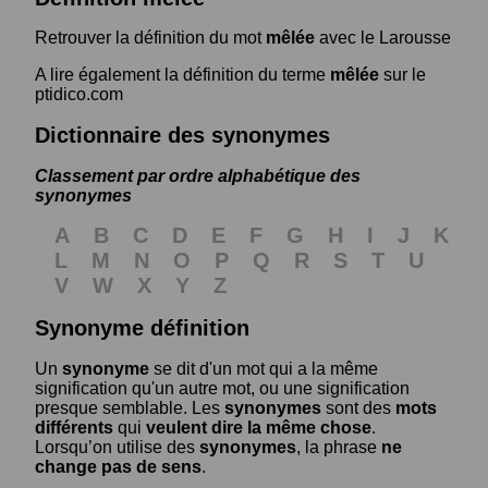
Retrouver la définition du mot
mêlée
avec le Larousse
A lire également la définition du terme
mêlée
sur le
ptidico.com
Dictionnaire des synonymes
Classement par ordre alphabétique des
synonymes
A
B
C
D
E
F
G
H
I
J
K
L
M
N
O
P
Q
R
S
T
U
V
W
X
Y
Z
Synonyme définition
Un
synonyme
se dit d'un mot qui a la même
signification qu'un autre mot, ou une signification
presque semblable. Les
synonymes
sont des
mots
différents
qui
veulent dire la même chose
.
Lorsqu’on utilise des
synonymes
, la phrase
ne
change pas de sens
.