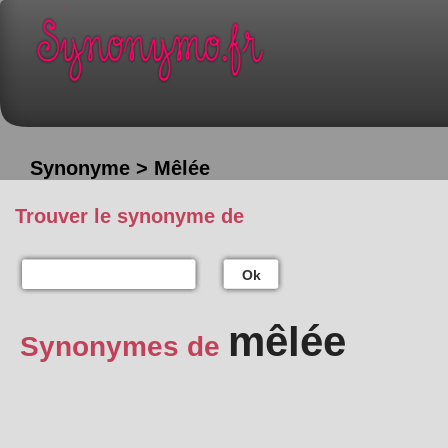
Synonyme > Mêlée
Trouver le synonyme de
Ok
mêlée
Synonymes de