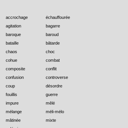
accrochage
échauffourée
agitation
bagarre
baroque
baroud
bataille
bâtarde
chaos
choc
cohue
combat
composite
conflit
confusion
controverse
coup
désordre
fouillis
guerre
impure
mêlé
mélange
méli-mélo
mâtinée
mixte