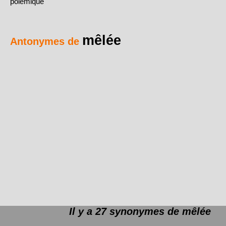
polémique
mêlée
Antonymes de
Il y a 27 synonymes de
mêlée