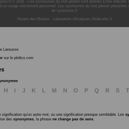
o.fr © 2026 - Ces synonymes du mot jaboter sont donnés à titre indicatif. L'u
à un usage strictement personnel. Les synonymes du mot jaboter présentés sur
de synonymo.fr
Horaire des Marées
-
Laboratoire d'Analyses Médicales.fr
e Larousse
er
sur le ptidico.com
es
 synonymes
H
I
J
K
L
M
N
O
P
Q
R
S
 signification qu'un autre mot, ou une signification presque semblable. Les
s
ilise des
synonymes
, la phrase
ne change pas de sens
.