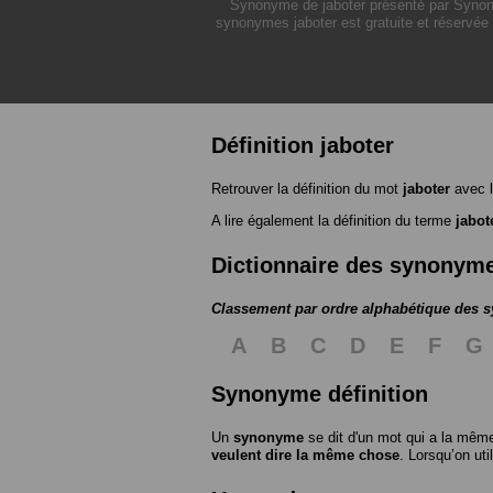
Synonyme de jaboter présenté par Synonym
synonymes jaboter est gratuite et réservée 
Définition jaboter
Retrouver la définition du mot
jaboter
avec l
A lire également la définition du terme
jabot
Dictionnaire des synonym
Classement par ordre alphabétique des
A
B
C
D
E
F
G
Synonyme définition
Un
synonyme
se dit d'un mot qui a la même
veulent dire la même chose
. Lorsqu’on ut