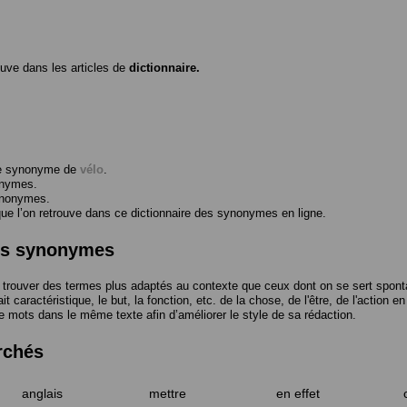
ouve dans les articles de
dictionnaire.
me synonyme de
vélo
.
onymes.
ynonymes.
 l’on retrouve dans ce dictionnaire des synonymes en ligne.
des synonymes
trouver des termes plus adaptés au contexte que ceux dont on se sert spont
t caractéristique, le but, la fonction, etc. de la chose, de l'être, de l'action e
e mots dans le même texte afin d’améliorer le style de sa rédaction.
rchés
anglais
mettre
en effet