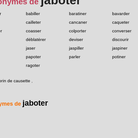
jaboter
onymes de
r
babiller
baratiner
bavarder
cailleter
cancaner
caqueter
r
coasser
colporter
converser
déblatérer
deviser
discourir
jaser
jaspiller
jaspiner
papoter
parler
potiner
ragoter
brin de causette
,
jaboter
ymes de