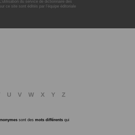
tilisation du service de dictionnaire des
 ce site sont édités par l’équipe éditoriale
T
U
V
W
X
Y
Z
ynonymes
sont des
mots différents
qui