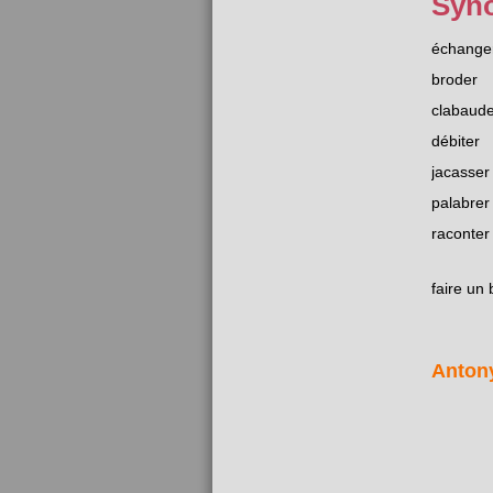
Syn
échange
broder
clabaude
débiter
jacasser
palabrer
raconter
faire un 
Anton