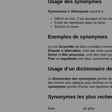
Usage des synonymes
Synonymes
et
Antonymes
servent à:
Définir un mot. C’est pourquoi on les tr
Eviter les répétitions dans un texte.
Enrichir un texte.
Exemples de synonymes
Le mot
bicyclette
eut être considéré com
Dispute
et
altercation
, sont des mots syn
Aimer
et
être amoureux
, sont des mots s
Peur
et
inquiétude
sont deux synonymes que
Usage d’un dictionnaire 
Le
dictionnaire des synonymes
permet de 
des termes plus adéquat pour restituer un trai
synonymes
permet d’éviter une répétition d
Synonymes les plus reche
faire
en plus