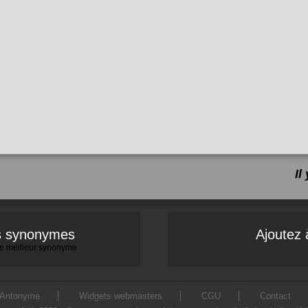
Il
es synonymes
Ajoutez 
 le meilleur synonyme
Antonyme
Widgets webmasters
CGU
Contact