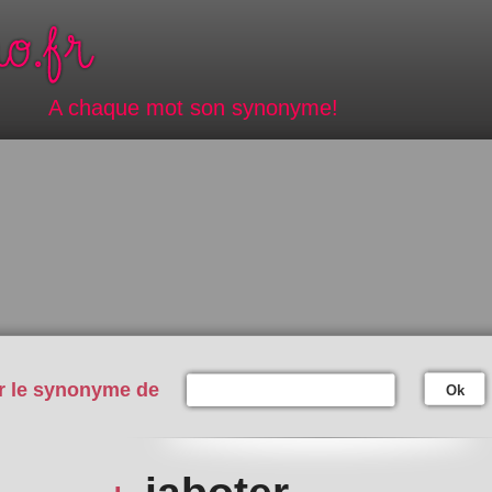
A chaque mot son synonyme!
r le synonyme de
Ok