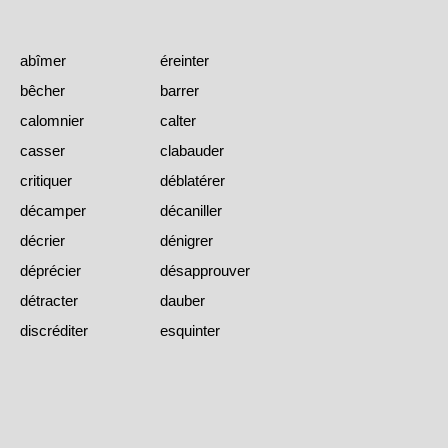
abîmer
éreinter
bêcher
barrer
calomnier
calter
casser
clabauder
critiquer
déblatérer
décamper
décaniller
décrier
dénigrer
déprécier
désapprouver
détracter
dauber
discréditer
esquinter