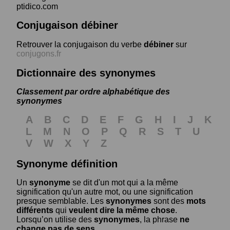
ptidico.com
Conjugaison débiner
Retrouver la conjugaison du verbe
débiner
sur
conjugons.fr
Dictionnaire des synonymes
Classement par ordre alphabétique des
synonymes
A
B
C
D
E
F
G
H
I
J
K
L
M
N
O
P
Q
R
S
T
U
V
W
X
Y
Z
Synonyme définition
Un
synonyme
se dit d'un mot qui a la même
signification qu'un autre mot, ou une signification
presque semblable. Les
synonymes
sont des
mots
différents
qui
veulent dire la même chose
.
Lorsqu’on utilise des
synonymes
, la phrase
ne
change pas de sens
.