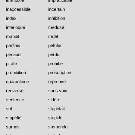
immobile
impraticable
inaccessible
incertain
index
inhibition
interloqué
médusé
maudit
muet
pantois
pétrifié
penaud
perdu
pirate
prohibé
prohibition
proscription
quarantaine
réprouvé
renversé
sans voix
sentence
sidéré
sot
stupéfait
stupéfié
stupide
surpris
suspendu