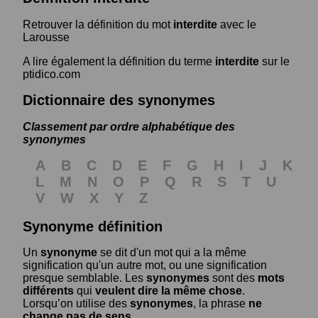
Retrouver la définition du mot
interdite
avec le
Larousse
A lire également la définition du terme
interdite
sur le
ptidico.com
Dictionnaire des synonymes
Classement par ordre alphabétique des
synonymes
A
B
C
D
E
F
G
H
I
J
K
L
M
N
O
P
Q
R
S
T
U
V
W
X
Y
Z
Synonyme définition
Un
synonyme
se dit d'un mot qui a la même
signification qu'un autre mot, ou une signification
presque semblable. Les
synonymes
sont des
mots
différents
qui
veulent dire la même chose
.
Lorsqu’on utilise des
synonymes
, la phrase
ne
change pas de sens
.