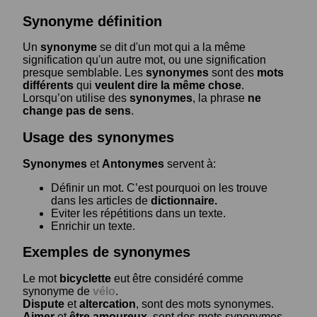
Synonyme définition
Un
synonyme
se dit d'un mot qui a la même
signification qu'un autre mot, ou une signification
presque semblable. Les
synonymes
sont des
mots
différents
qui
veulent dire la même chose
.
Lorsqu’on utilise des
synonymes
, la phrase
ne
change pas de sens
.
Usage des synonymes
Synonymes
et
Antonymes
servent à:
Définir un mot. C’est pourquoi on les trouve
dans les articles de
dictionnaire.
Eviter les répétitions dans un texte.
Enrichir un texte.
Exemples de synonymes
Le mot
bicyclette
eut être considéré comme
synonyme de
vélo
.
Dispute
et
altercation
, sont des mots synonymes.
Aimer
et
être amoureux
, sont des mots synonymes.