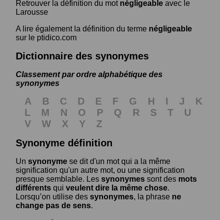
Retrouver la définition du mot
négligeable
avec le
Larousse
A lire également la définition du terme
négligeable
sur le ptidico.com
Dictionnaire des synonymes
Classement par ordre alphabétique des
synonymes
A
B
C
D
E
F
G
H
I
J
K
L
M
N
O
P
Q
R
S
T
U
V
W
X
Y
Z
Synonyme définition
Un
synonyme
se dit d'un mot qui a la même
signification qu'un autre mot, ou une signification
presque semblable. Les
synonymes
sont des
mots
différents
qui
veulent dire la même chose
.
Lorsqu’on utilise des
synonymes
, la phrase
ne
change pas de sens
.