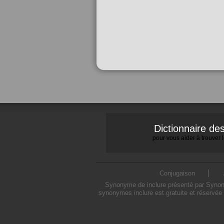
Dictionnaire d
pour vous aider à trouver
Conjugaison
Synonyme de inclure présenté par Synonym
synonymes inclure est gratuite et réservée 