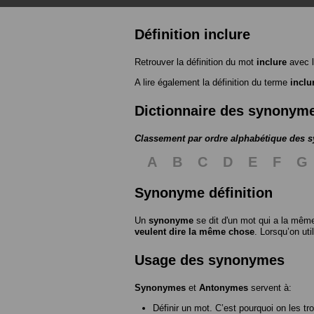
Définition inclure
Retrouver la définition du mot
inclure
avec l
A lire également la définition du terme
inclu
Dictionnaire des synonym
Classement par ordre alphabétique des
A
B
C
D
E
F
G
Synonyme définition
Un
synonyme
se dit d'un mot qui a la même
veulent dire la même chose
. Lorsqu’on ut
Usage des synonymes
Synonymes
et
Antonymes
servent à:
Définir un mot. C’est pourquoi on les tr