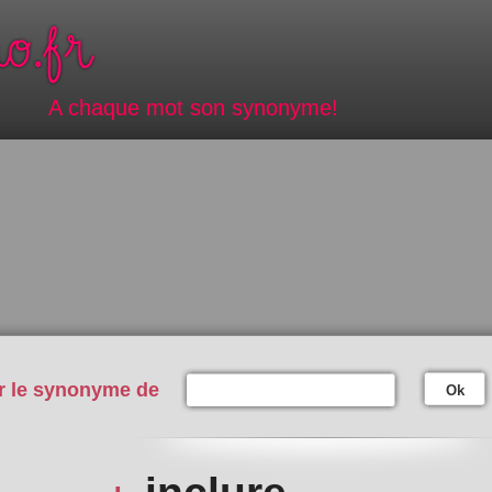
A chaque mot son synonyme!
r le synonyme de
Ok