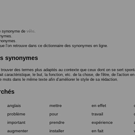
me synonyme de
vélo
.
onymes.
ynonymes.
 l’on retrouve dans ce dictionnaire des synonymes en ligne.
des synonymes
trouver des termes plus adaptés au contexte que ceux dont on se sert spont
t caractéristique, le but, la fonction, etc. de la chose, de l'être, de l'action e
e mots dans le même texte afin d’améliorer le style de sa rédaction.
rchés
anglais
mettre
en effet
problème
pour
travail
important
prendre
expérience
augmenter
installer
en fait