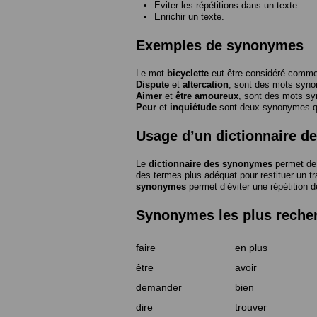
Eviter les répétitions dans un texte.
Enrichir un texte.
Exemples de synonymes
Le mot
bicyclette
eut être considéré com
Dispute
et
altercation
, sont des mots syn
Aimer
et
être amoureux
, sont des mots s
Peur
et
inquiétude
sont deux synonymes que
Usage d’un dictionnaire 
Le
dictionnaire des synonymes
permet de 
des termes plus adéquat pour restituer un trai
synonymes
permet d’éviter une répétition d
Synonymes les plus reche
faire
en plus
être
avoir
demander
bien
dire
trouver