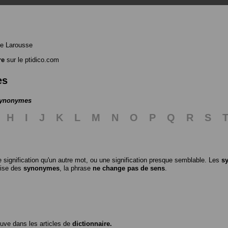
e Larousse
re
sur le ptidico.com
es
 synonymes
H
I
J
K
L
M
N
O
P
Q
R
S
 signification qu'un autre mot, ou une signification presque semblable. Les
s
ilise des
synonymes
, la phrase
ne change pas de sens
.
ouve dans les articles de
dictionnaire.