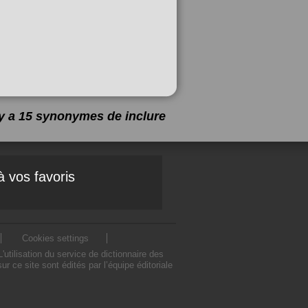
l y a 15 synonymes de
inclure
à vos favoris
Cookies settings
tilisation du service de dictionnaire des
 ce site sont édités par l’équipe éditoriale