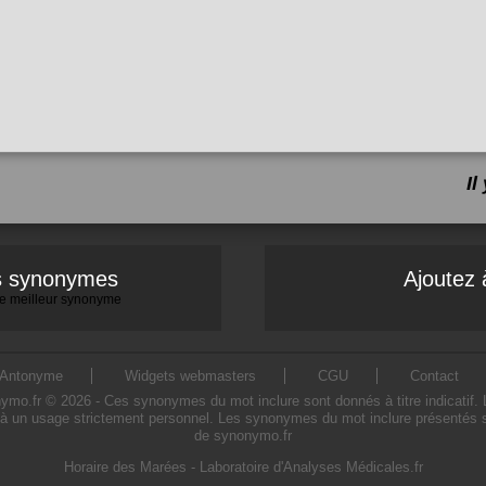
I
es synonymes
Ajoutez 
 le meilleur synonyme
Antonyme
Widgets webmasters
CGU
Contact
o.fr © 2026 - Ces synonymes du mot inclure sont donnés à titre indicatif. L'u
à un usage strictement personnel. Les synonymes du mot inclure présentés sur
de synonymo.fr
Horaire des Marées
-
Laboratoire d'Analyses Médicales.fr