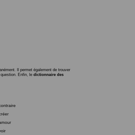
anément. Il permet également de trouver
n question. Enfin, le
dictionnaire des
contraire
créer
amour
voir