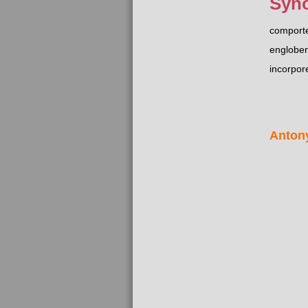
Syn
comport
englober
incorpor
Anton