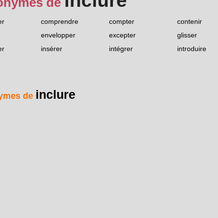
inclure
onymes de
er
comprendre
compter
contenir
envelopper
excepter
glisser
er
insérer
intégrer
introduire
inclure
ymes de