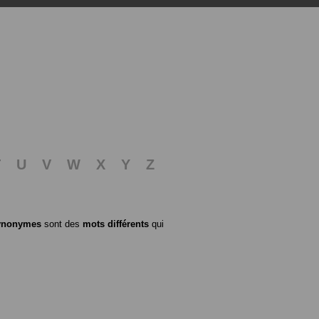
T
U
V
W
X
Y
Z
ynonymes
sont des
mots différents
qui