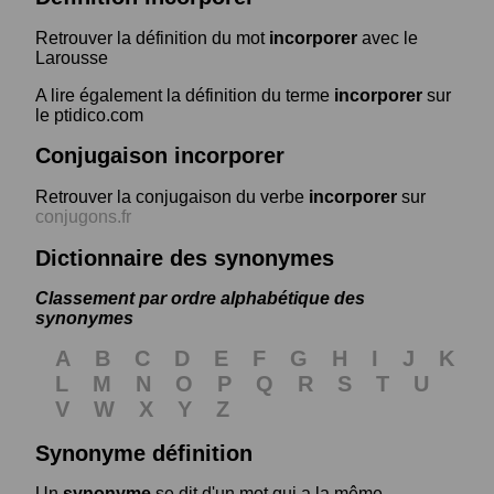
Retrouver la définition du mot
incorporer
avec le
Larousse
A lire également la définition du terme
incorporer
sur
le ptidico.com
Conjugaison incorporer
Retrouver la conjugaison du verbe
incorporer
sur
conjugons.fr
Dictionnaire des synonymes
Classement par ordre alphabétique des
synonymes
A
B
C
D
E
F
G
H
I
J
K
L
M
N
O
P
Q
R
S
T
U
V
W
X
Y
Z
Synonyme définition
Un
synonyme
se dit d'un mot qui a la même