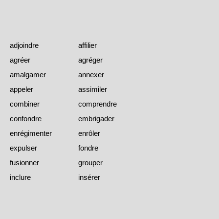
adjoindre
affilier
agréer
agréger
amalgamer
annexer
appeler
assimiler
combiner
comprendre
confondre
embrigader
enrégimenter
enrôler
expulser
fondre
fusionner
grouper
inclure
insérer