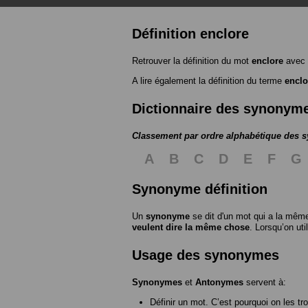
Définition enclore
Retrouver la définition du mot
enclore
avec 
A lire également la définition du terme
enclo
Dictionnaire des synonym
Classement par ordre alphabétique des
A
B
C
D
E
F
G
Synonyme définition
Un
synonyme
se dit d'un mot qui a la même
veulent dire la même chose
. Lorsqu’on ut
Usage des synonymes
Synonymes
et
Antonymes
servent à:
Définir un mot. C’est pourquoi on les tr