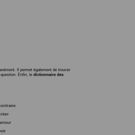
anément. Il permet également de trouver
n question. Enfin, le
dictionnaire des
contraire
créer
amour
voir