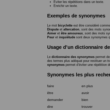
Eviter les répétitions dans un texte.
Enrichir un texte.
Exemples de synonymes
Le mot
bicyclette
eut être considéré com
Dispute
et
altercation
, sont des mots syn
Aimer
et
être amoureux
, sont des mots s
Peur
et
inquiétude
sont deux synonymes que
Usage d’un dictionnaire 
Le
dictionnaire des synonymes
permet de 
des termes plus adéquat pour restituer un trai
synonymes
permet d’éviter une répétition d
Synonymes les plus reche
faire
en plus
être
avoir
demander
bien
dire
trouver