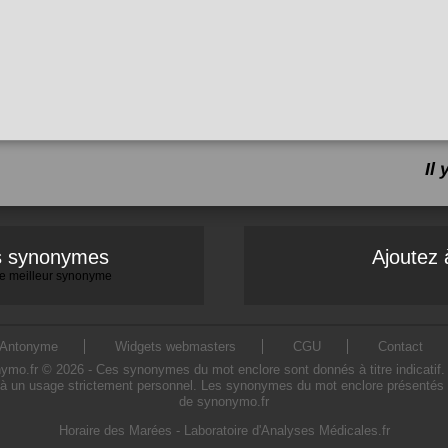
Il
es synonymes
Ajoutez 
 le meilleur synonyme
Antonyme
Widgets webmasters
CGU
Contact
.fr © 2026 - Ces synonymes du mot enclore sont donnés à titre indicatif. L'
à un usage strictement personnel. Les synonymes du mot enclore présentés sur
de synonymo.fr
Horaire des Marées
-
Laboratoire d'Analyses Médicales.fr