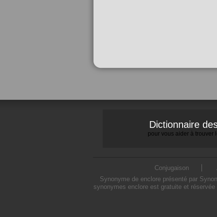
Dictionnaire d
pour vous aider à trouver
Conjugaison
Synonyme de enclore présenté par Synonymo
synonymes enclore est gratuite et réservée 