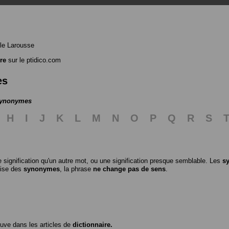
le Larousse
re
sur le ptidico.com
es
 synonymes
H
I
J
K
L
M
N
O
P
Q
R
S
 signification qu'un autre mot, ou une signification presque semblable. Les
s
ilise des
synonymes
, la phrase
ne change pas de sens
.
ouve dans les articles de
dictionnaire.