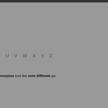
T
U
V
W
X
Y
Z
ynonymes
sont des
mots différents
qui