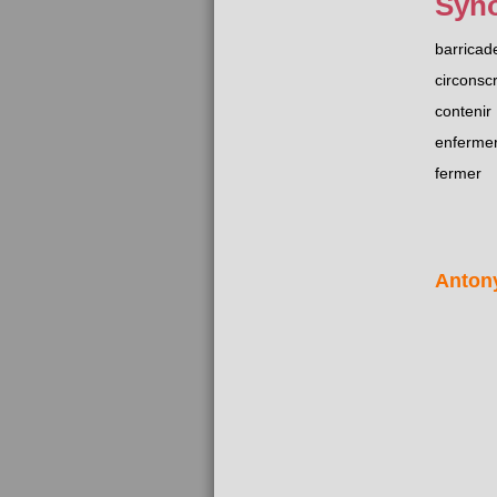
Syn
barricad
circonscr
contenir
enferme
fermer
Anton