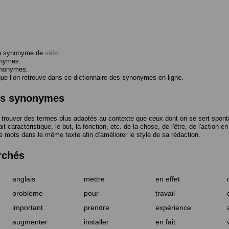
me synonyme de
vélo
.
onymes.
ynonymes.
 l’on retrouve dans ce dictionnaire des synonymes en ligne.
des synonymes
trouver des termes plus adaptés au contexte que ceux dont on se sert spont
t caractéristique, le but, la fonction, etc. de la chose, de l'être, de l'action e
e mots dans le même texte afin d’améliorer le style de sa rédaction.
rchés
anglais
mettre
en effet
problème
pour
travail
important
prendre
expérience
augmenter
installer
en fait