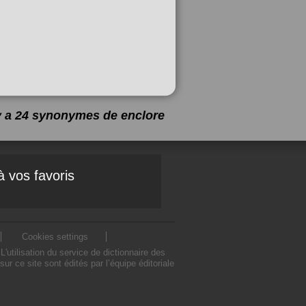
 y a 24 synonymes de
enclore
à vos favoris
Cookies settings
utilisation du service de dictionnaire des
 ce site sont édités par l’équipe éditoriale