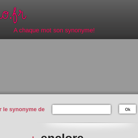
A chaque mot son synonyme!
r le synonyme de
Ok