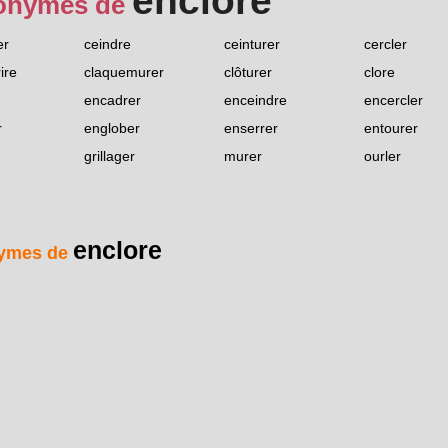
enclore
onymes de
er
ceindre
ceinturer
cercler
ire
claquemurer
clôturer
clore
encadrer
enceindre
encercler
r
englober
enserrer
entourer
grillager
murer
ourler
enclore
ymes de