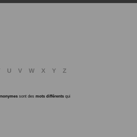
T
U
V
W
X
Y
Z
ynonymes
sont des
mots différents
qui