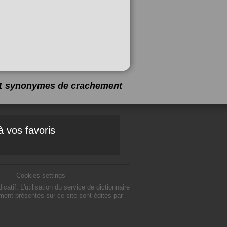
 11 synonymes de
crachement
à vos favoris
Cookies settings
f. L'utilisation du service de dictionnaire
nt présentés sur ce site sont édités par