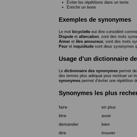
Eviter les répétitions dans un texte.
Enrichir un texte.
Exemples de synonymes
Le mot
bicyclette
eut être considéré com
Dispute
et
altercation
, sont des mots syn
Aimer
et
être amoureux
, sont des mots s
Peur
et
inquiétude
sont deux synonymes que
Usage d’un dictionnaire 
Le
dictionnaire des synonymes
permet de 
des termes plus adéquat pour restituer un trai
synonymes
permet d’éviter une répétition d
Synonymes les plus reche
faire
en plus
être
avoir
demander
bien
dire
trouver