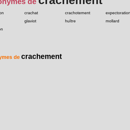
crachement
onymes de
on
crachat
crachotement
expectoratio
glaviot
huître
mollard
on
crachement
ymes de