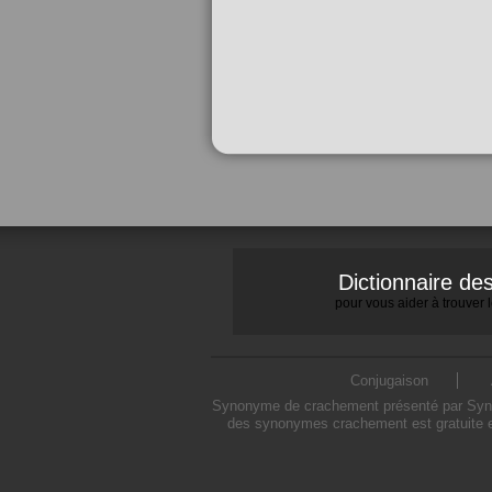
Dictionnaire d
pour vous aider à trouver
Conjugaison
Synonyme de crachement présenté par Synony
des synonymes crachement est gratuite e