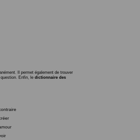
anément. Il permet également de trouver
n question. Enfin, le
dictionnaire des
contraire
créer
amour
voir