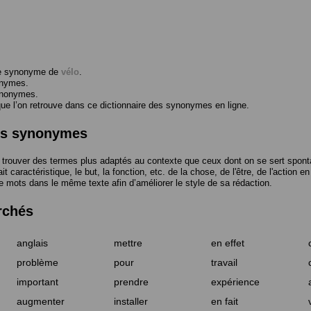
me synonyme de
vélo
.
onymes.
ynonymes.
 l’on retrouve dans ce dictionnaire des synonymes en ligne.
des synonymes
trouver des termes plus adaptés au contexte que ceux dont on se sert spont
t caractéristique, le but, la fonction, etc. de la chose, de l'être, de l'action e
e mots dans le même texte afin d’améliorer le style de sa rédaction.
rchés
anglais
mettre
en effet
problème
pour
travail
important
prendre
expérience
augmenter
installer
en fait