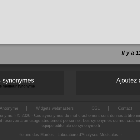
Il y a
es synonymes
Ajoutez 
 le meilleur synonyme
Antonyme
Widgets webmasters
CGU
Contact
mo.fr © 2026 - Ces synonymes du mot crachement sont donnés à titre indicati
t réservée à un usage strictement personnel. Les synonymes du mot cracheme
l’équipe éditoriale de synonymo.fr
Horaire des Marées
-
Laboratoire d'Analyses Médicales.fr