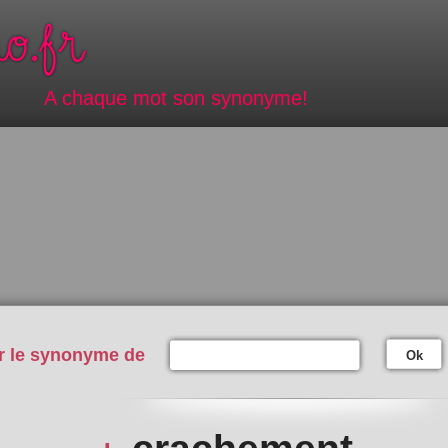
A chaque mot son synonyme!
r le synonyme de
Ok