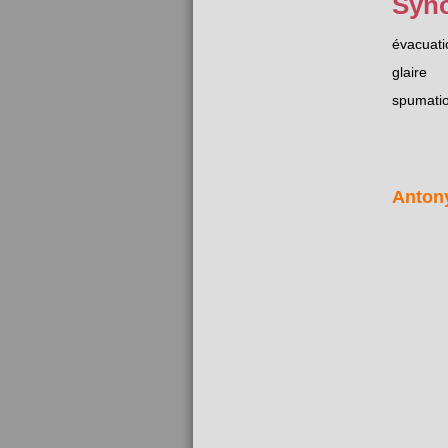
Syn
évacuati
glaire
spumati
Anton