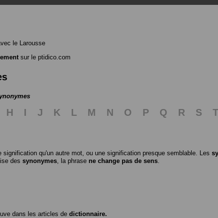
vec le Larousse
hement
sur le ptidico.com
es
 synonymes
H
I
J
K
L
M
N
O
P
Q
R
S
 signification qu'un autre mot, ou une signification presque semblable. Les
s
ilise des
synonymes
, la phrase
ne change pas de sens
.
ouve dans les articles de
dictionnaire.