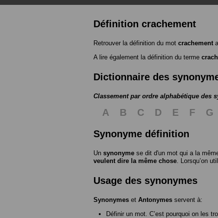
Définition crachement
Retrouver la définition du mot
crachement
a
A lire également la définition du terme
crac
Dictionnaire des synonym
Classement par ordre alphabétique des
A
B
C
D
E
F
G
Synonyme définition
Un
synonyme
se dit d'un mot qui a la même
veulent dire la même chose
. Lorsqu’on ut
Usage des synonymes
Synonymes
et
Antonymes
servent à:
Définir un mot. C’est pourquoi on les tr