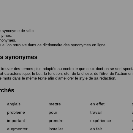
me synonyme de
vélo
.
onymes.
ynonymes.
 l’on retrouve dans ce dictionnaire des synonymes en ligne.
des synonymes
trouver des termes plus adaptés au contexte que ceux dont on se sert spont
t caractéristique, le but, la fonction, etc. de la chose, de l'être, de l'action e
e mots dans le même texte afin d’améliorer le style de sa rédaction.
rchés
anglais
mettre
en effet
problème
pour
travail
important
prendre
expérience
augmenter
installer
en fait