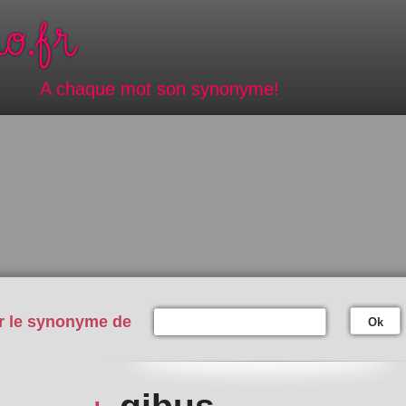
A chaque mot son synonyme!
r le synonyme de
Ok