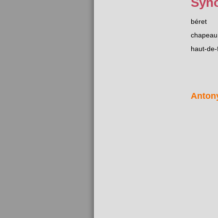
Syn
béret
chapeau
haut-de-
Anton