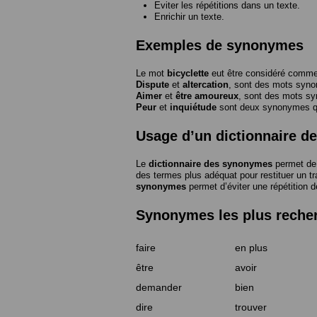
Eviter les répétitions dans un texte.
Enrichir un texte.
Exemples de synonymes
Le mot
bicyclette
eut être considéré com
Dispute
et
altercation
, sont des mots syn
Aimer
et
être amoureux
, sont des mots s
Peur
et
inquiétude
sont deux synonymes que
Usage d’un dictionnaire 
Le
dictionnaire des synonymes
permet de 
des termes plus adéquat pour restituer un trai
synonymes
permet d’éviter une répétition d
Synonymes les plus reche
faire
en plus
être
avoir
demander
bien
dire
trouver