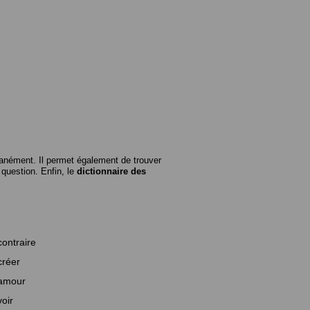
anément. Il permet également de trouver
n question. Enfin, le
dictionnaire des
contraire
créer
amour
voir