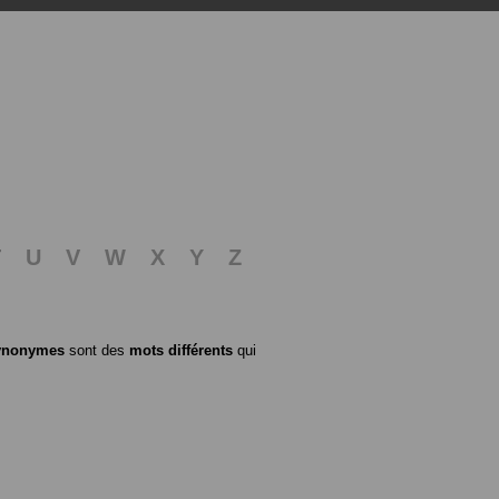
T
U
V
W
X
Y
Z
ynonymes
sont des
mots différents
qui