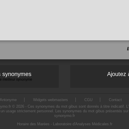
es synonymes
Ajoutez 
 le meilleur synonyme
Antonyme
Widgets webmasters
CGU
Contact
.fr © 2026 - Ces synonymes du mot gibus sont donnés à titre indicatif. L'ut
 un usage strictement personnel. Les synonymes du mot gibus présentés sur ce 
synonymo.fr
Horaire des Marées
-
Laboratoire d'Analyses Médicales.fr