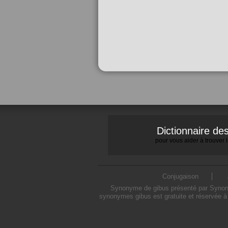
Dictionnaire d
pour vous aider à trouver
Conjugaison
Synonyme de gibus présenté par Synonymo
synonymes gibus est gratuite et réservée à