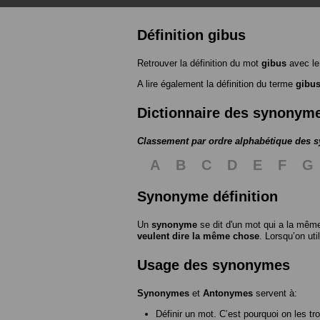
Définition gibus
Retrouver la définition du mot
gibus
avec le
A lire également la définition du terme
gibu
Dictionnaire des synonym
Classement par ordre alphabétique des
A
B
C
D
E
F
G
Synonyme définition
Un
synonyme
se dit d'un mot qui a la même
veulent dire la même chose
. Lorsqu’on ut
Usage des synonymes
Synonymes
et
Antonymes
servent à:
Définir un mot. C’est pourquoi on les tr