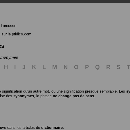
 Larousse
s
sur le ptidico.com
es
 synonymes
H
I
J
K
L
M
N
O
P
Q
R
S
 signification qu'un autre mot, ou une signification presque semblable. Les
s
ilise des
synonymes
, la phrase
ne change pas de sens
.
ouve dans les articles de
dictionnaire.