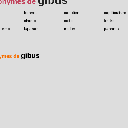
gibus
onymes de
bonnet
canotier
capilliculture
claque
coiffe
feutre
forme
lupanar
melon
panama
gibus
ymes de