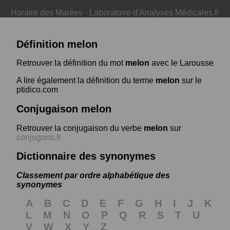
Horaire des Marées
-
Laboratoire d'Analyses Médicales.fr
Définition melon
Retrouver la définition du mot
melon
avec le Larousse
A lire également la définition du terme
melon
sur le
ptidico.com
Conjugaison melon
Retrouver la conjugaison du verbe
melon
sur
conjugons.fr
Dictionnaire des synonymes
Classement par ordre alphabétique des
synonymes
A
B
C
D
E
F
G
H
I
J
K
L
M
N
O
P
Q
R
S
T
U
V
W
X
Y
Z